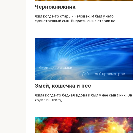
Чернокнижник
Жил когда-то старый человек. И был у него
единственный сын. Выучить сына старик не
Словацкие сказки
0
0 просмотров
Змей, кошечка и пес
Жила когда-то бедная вдова и был у нее сын Яник. Он
ходил в школу,