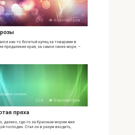
вацкие сказки
0
4 просмотров
 розы
ался как-то богатый купец за товарами в
ие-предалекие края, за самое синее море. –
вацкие сказки
0
0 просмотров
отая пряха
о, далеко, где-то за Красным морем жил
ой господин. Стал он в разум входить,