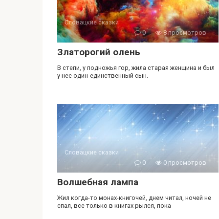
Словацкие сказки
0
8 просмотров
Златорогий олень
В степи, у подножья гор, жила старая женщина и был
у нее один-единственный сын.
Словацкие сказки
0
0 просмотров
Волшебная лампа
Жил когда-то монах-книгочей, днем читал, ночей не
спал, все только в книгах рылся, пока