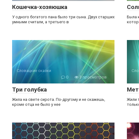
Кошечка-хозяюшка
Сол
У одного богатого пана было три сына. Двух старших
Была к
умными считали, а третьего в
котор
Словацкие сказки
Сло
0
3 просмотров
Три голубка
Мет
Жила на свете сирота. По-другому и не скажешь,
Жили 
кроме отца не было у нее
тольк