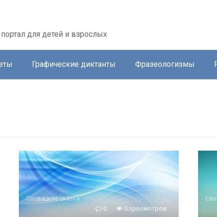
портал для детей и взрослых
еты
Графические диктанты
Фразеологизмы
Словацкие сказки
Сло
0
0 просмотров