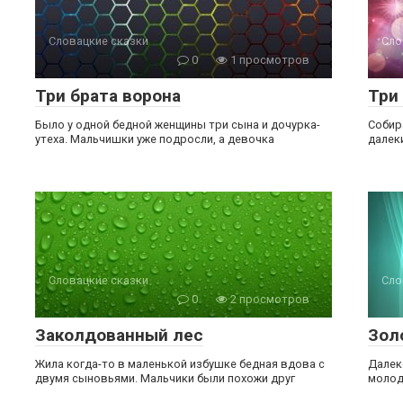
Словацкие сказки
Сло
0
1 просмотров
Три брата ворона
Три
Было у одной бедной женщины три сына и дочурка-
Собир
утеха. Мальчишки уже подросли, а девочка
далек
Словацкие сказки
Сло
0
2 просмотров
Заколдованный лес
Зол
Жила когда-то в маленькой избушке бедная вдова с
Далек
двумя сыновьями. Мальчики были похожи друг
молод