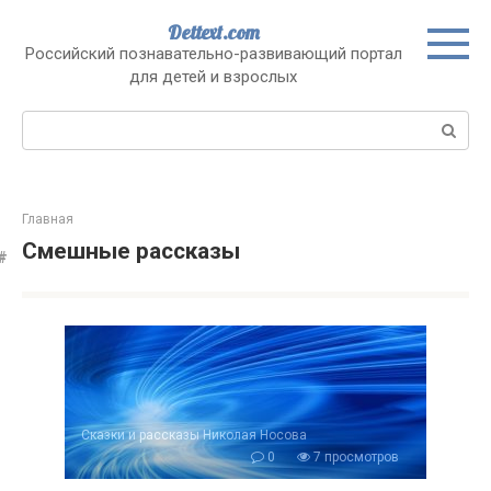
Перейти
Dettext.com
к
Российский познавательно-развивающий портал
контенту
для детей и взрослых
Поиск:
Главная
Смешные рассказы
Сказки и рассказы Николая Носова
0
7 просмотров