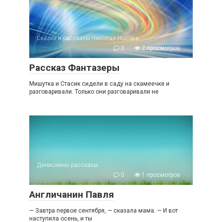
Сказки и рассказы Николая Носова
0
2 просмотров
Рассказ Фантазеры
Мишутка и Стасик сидели в саду на скамеечке и
разговаривали. Только они разговаривали не
Денискины рассказы
0
1 просмотров
Англичанин Павля
— Завтра первое сентября, — сказала мама. — И вот
наступила осень, и ты