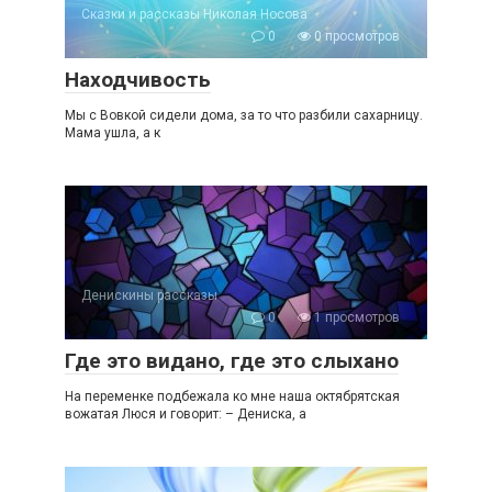
Сказки и рассказы Николая Носова
0
0 просмотров
Находчивость
Мы с Вовкой сидели дома, за то что разбили сахарницу.
Мама ушла, а к
Денискины рассказы
0
1 просмотров
Где это видано, где это слыхано
На переменке подбежала ко мне наша октябрятская
вожатая Люся и говорит: – Дениска, а