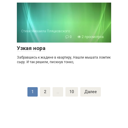
Стихи Михаила Пляцковского
0
2 просмотров
Узкая нора
Забравшись к жадине в квартиру, Нашли мышата ломтик
сыру. И так решили, пискнув тонко,
Пагинация
1
2
…
10
Далее
записей