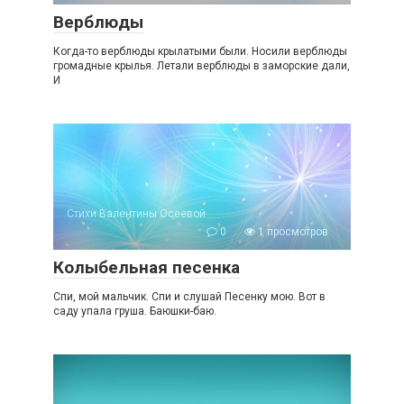
Верблюды
Когда-то верблюды крылатыми были. Носили верблюды
громадные крылья. Летали верблюды в заморские дали,
И
Стихи Валентины Осеевой
0
1 просмотров
Колыбельная песенка
Спи, мой мальчик. Спи и слушай Песенку мою. Вот в
саду упала груша. Баюшки-баю.