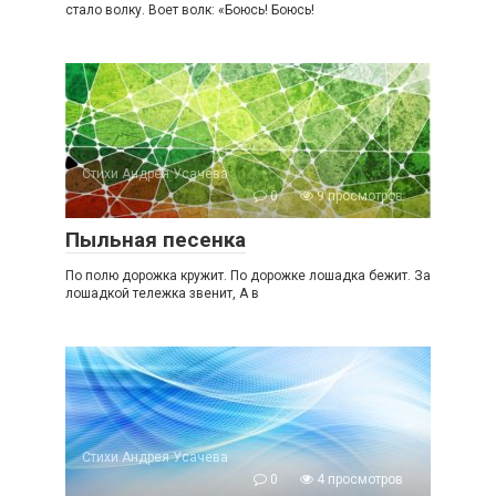
стало волку. Воет волк: «Боюсь! Боюсь!
Стихи Андрея Усачева
0
9 просмотров
Пыльная песенка
По полю дорожка кружит. По дорожке лошадка бежит. За
лошадкой тележка звенит, А в
Стихи Андрея Усачева
0
4 просмотров