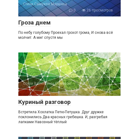
Стихи Самуила Маршака
0
26 просмотров
Гроза днем
По небу голубому Проехал грохот грома, И снова всё
молчит. А миг спустя мы
Стихи Валентины Осеевой
0
1 просмотров
Куриный разговор
Встретила Хохлатка Петю-Петушка. Друг дружке
поклонились Два красных гребешка. И, разгребая
лапками Навозный тёплый