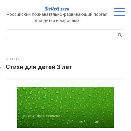
Перейти
Dettext.com
к
Российский познавательно-развивающий портал
контенту
для детей и взрослых
Поиск:
Главная
Стихи для детей 3 лет
Стихи Андрея Усачева
0
5 просмотров