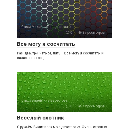
Стихи Михаила Пляцковского
0
3 просмотров
Все могу я сосчитать
Раз, два, три, четыре, пять – Всё могу я сосчитать: И
салазки на горе,
Стихи Валентина Берестова
0
4 просмотров
Веселый охотник
С ружьём Видит волк мою двустволку. Очень страшно