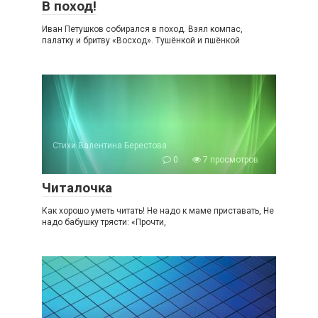
В поход!
Иван Петушков собирался в поход. Взял компас,
палатку и бритву «Восход». Тушёнкой и пшёнкой
Стихи Валентина Берестова
0
7 просмотров
Читалочка
Как хорошо уметь читать! Не надо к маме приставать, Не
надо бабушку трясти: «Прочти,