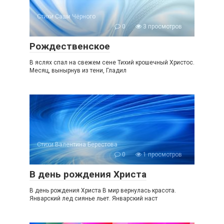
Стихи Саши Чёрного
0
3 просмотров
Рождественское
В яслях спал на свежем сене Тихий крошечный Христос.
Месяц, вынырнув из тени, Гладил
Стихи Валентина Берестова
0
1 просмотров
В день рождения Христа
В день рождения Христа В мир вернулась красота.
Январский лед сиянье льет. Январский наст