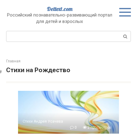
Перейти
Dettext.com
к
Российский познавательно-развивающий портал
контенту
для детей и взрослых
Поиск:
Главная
Стихи на Рождество
Стихи Андрея Усачева
0
2 просмотров