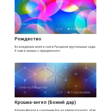
Стихи на Рождество
0
1 просмотров
Рождество
Во владеньях инея и снега Расцвели хрустальные сады.
К нам в окошко с праздничного
Стихи на Рождество
0
3 просмотров
Крошка-ангел (Божий дар)
Крошку-Ангела в сочельник Бог на землю посылал: «Как