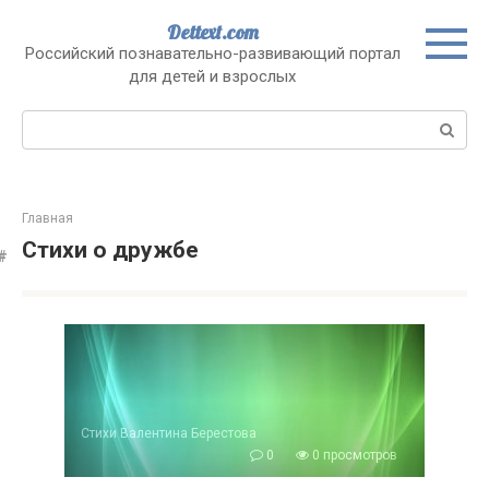
Перейти
Dettext.com
к
Российский познавательно-развивающий портал
контенту
для детей и взрослых
Поиск:
Главная
Стихи о дружбе
Стихи Валентина Берестова
0
0 просмотров