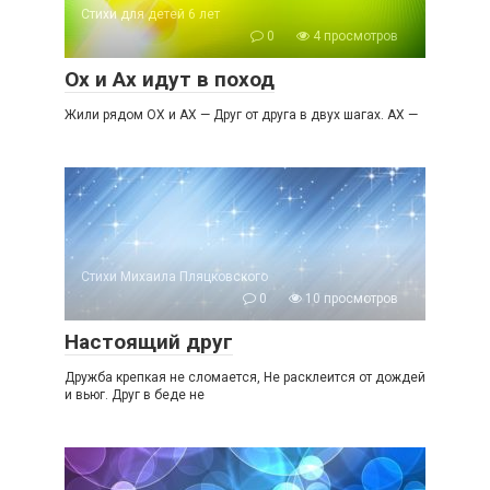
Стихи для детей 6 лет
0
4 просмотров
Ох и Ах идут в поход
Жили рядом ОХ и АХ — Друг от друга в двух шагах. АХ —
Стихи Михаила Пляцковского
0
10 просмотров
Настоящий друг
Дружба крепкая не сломается, Не расклеится от дождей
и вьюг. Друг в беде не