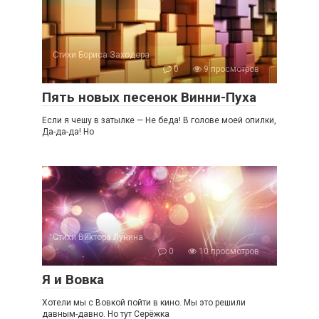
Стихи Бориса Заходера
0
9 просмотров
Пять новых песенок Винни-Пуха
Если я чешу в затылке — Не беда! В голове моей опилки,
Да-да-да! Но
Стихи Виктора Лунина
0
10 просмотров
Я и Вовка
Хотели мы с Вовкой пойти в кино. Мы это решили
давным-давно. Но тут Серёжка