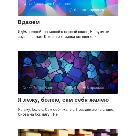
Стихи Валентина Берестова
0
1 просмотров
Вдвоем
Идём лесной тропинкой в первый класс, И паутинки
задевают нас. Колючие хвоинки сыплют ели
Стихи Агнии Барто
0
8 просмотров
Я лежу, болею, сам себя жалею
Я лежу, болею, Сам себя жалею. Повздыхаю на спине,
Снова на бок лягу… Не