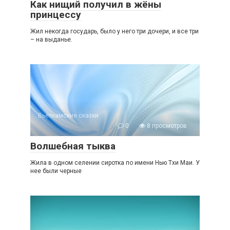
Как нищий получил в жёны
принцессу
Жил некогда государь, было у него три дочери, и все три
– на выданье.
Вьетнамские сказки
0
8 просмотров
Волшебная тыква
Жила в одном селении сиротка по имени Нью Тхи Маи. У
нее были черные