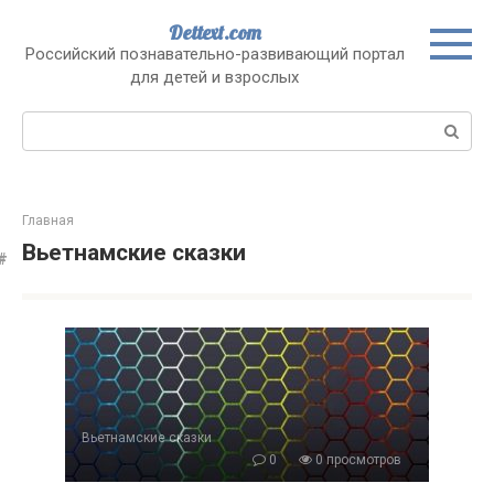
Перейти
Dettext.com
к
Российский познавательно-развивающий портал
контенту
для детей и взрослых
Поиск:
Главная
Вьетнамские сказки
Вьетнамские сказки
0
0 просмотров