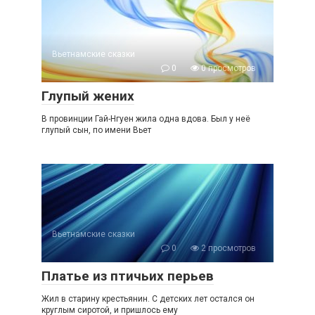
Вьетнамские сказки
0
0 просмотров
Глупый жених
В провинции Гай-Нгуен жила одна вдова. Был у неё
глупый сын, по имени Вьет
Вьетнамские сказки
0
2 просмотров
Платье из птичьих перьев
Жил в старину крестьянин. С детских лет остался он
круглым сиротой, и пришлось ему