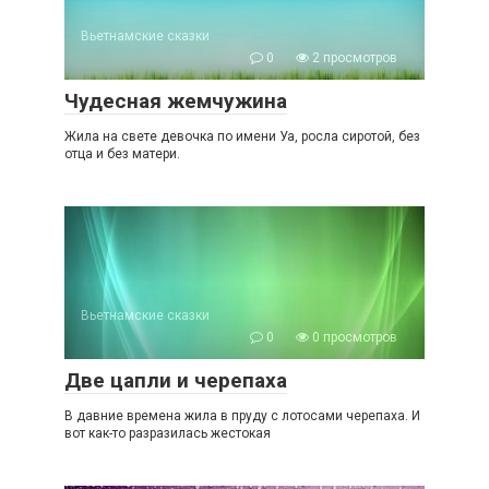
Вьетнамские сказки
0
2 просмотров
Чудесная жемчужина
Жила на свете девочка по имени Уа, росла сиротой, без
отца и без матери.
Вьетнамские сказки
0
0 просмотров
Две цапли и черепаха
В давние времена жила в пруду с лотосами черепаха. И
вот как-то разразилась жестокая