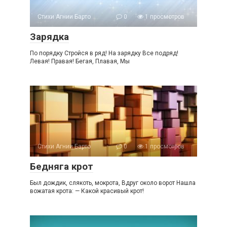
Стихи Агнии Барто
0
1 просмотров
Зарядка
По порядку Стройся в ряд! На зарядку Все подряд!
Левая! Правая! Бегая, Плавая, Мы
Стихи Агнии Барто
0
1 просмотров
Бедняга крот
Был дождик, слякоть, мокрота, Вдруг около ворот Нашла
вожатая крота: — Какой красивый крот!