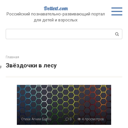
Перейти
Dettext.com
к
Российский познавательно-развивающий портал
контенту
для детей и взрослых
Поиск:
Главная
Звёздочки в лесу
Стихи Агнии Барто
0
4 просмотров