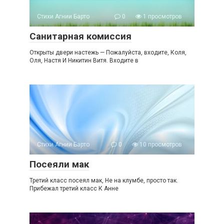
Стихи Агнии Барто
0
1 просмотров
Санитарная комиссия
Открыты двери настежь — Пожалуйста, входите, Коля,
Оля, Настя И Никитин Витя. Входите в
Стихи Агнии Барто
0
10 просмотров
Посеяли мак
Третий класс посеял мак, Не на клумбе, просто так.
Прибежал третий класс К Анне