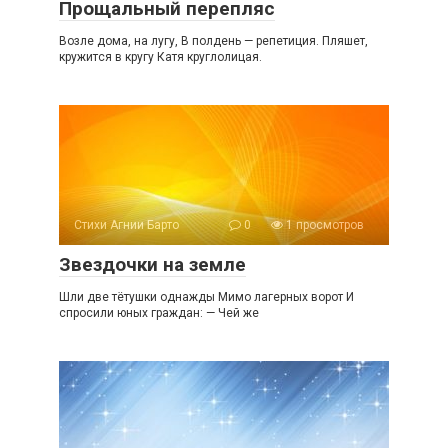
Прощальный перепляс
Возле дома, на лугу, В полдень — репетиция. Пляшет,
кружится в кругу Катя круглолицая.
Стихи Агнии Барто
0
1 просмотров
Звездочки на земле
Шли две тётушки однажды Мимо лагерных ворот И
спросили юных граждан: — Чей же