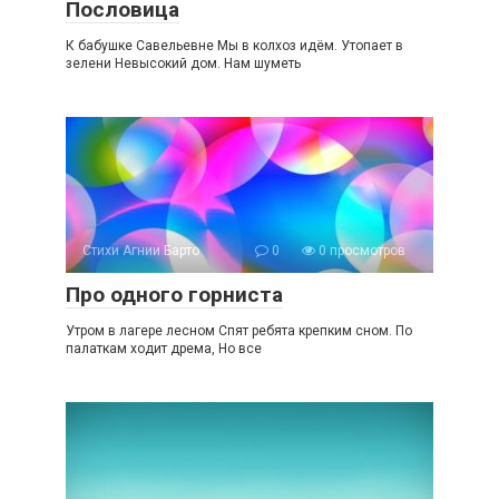
Пословица
К бабушке Савельевне Мы в колхоз идём. Утопает в
зелени Невысокий дом. Нам шуметь
Стихи Агнии Барто
0
0 просмотров
Про одного горниста
Утром в лагере лесном Спят ребята крепким сном. По
палаткам ходит дрема, Но все