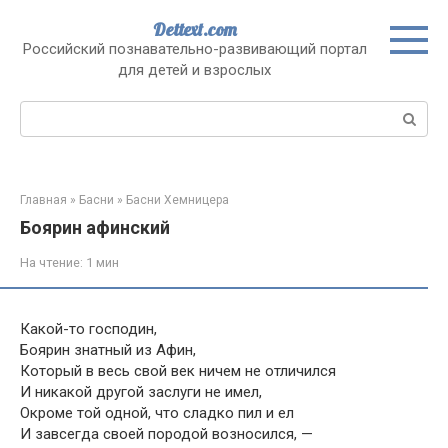
Перейти
Dettext.com
к
Российский познавательно-развивающий портал
контенту
для детей и взрослых
Поиск:
Главная
»
Басни
»
Басни Хемницера
Боярин афинский
На чтение:
1 мин
Какой-то господин,
Боярин знатный из Афин,
Который в весь свой век ничем не отличился
И никакой другой заслуги не имел,
Окроме той одной, что сладко пил и ел
И завсегда своей породой возносился, —