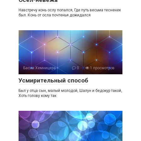
Навстречу конь ослу попался, Где путь весьма тесненек
был. Конь от осла почтенья дожидался
Басни Хемницера
0
1 просмотров
Усмирительный способ
Был у отца сын, малый молодой, Шалун и бедокур такой,
Хоть голову кому так