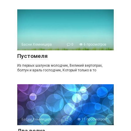
Басни Хемницера
0
6 просмотров
Пустомеля
Из первых шалунов молодчик, Великий вертопрах,
болтун и враль господчик, Который только в то
Басни Хемницера
0
11 просмотров
Два волка