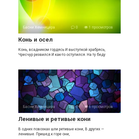
Басни Хемницера
0
1 просмотров
Конь и осел
Конь, всадником гордясь И выступкой храбрясь,
Чресчур резвился И как-то оступился. На ту беду
Басни Хемницера
0
6 просмотров
Ленивые и ретивые кони
В одних повозках шли ретивые кони, В других —
ленивые. Пришед к горе они,