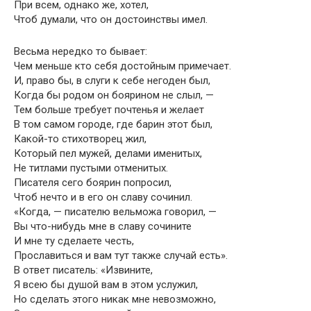
При всем, однако же, хотел,
Чтоб думали, что он достоинствы имел.
Весьма нередко то бывает:
Чем меньше кто себя достойным примечает.
И, право бы, в слуги к себе негоден был,
Когда бы родом он боярином не слыл, —
Тем больше требует почтенья и желает
В том самом городе, где барин этот был,
Какой-то стихотворец жил,
Который пел мужей, делами именитых,
Не титлами пустыми отменитых.
Писателя сего боярин попросил,
Чтоб нечто и в его он славу сочинил.
«Когда, — писателю вельможа говорил, —
Вы что-нибудь мне в славу сочините
И мне ту сделаете честь,
Прославиться и вам тут также случай есть».
В ответ писатель: «Извините,
Я всею бы душой вам в этом услужил,
Но сделать этого никак мне невозможно,