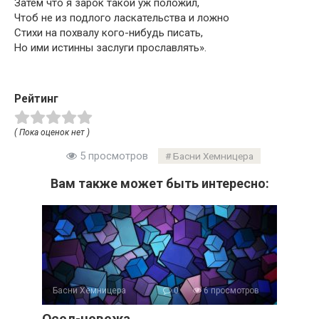
Затем что я зарок такой уж положил,
Чтоб не из подлого ласкательства и ложно
Стихи на похвалу кого-нибудь писать,
Но ими истинны заслуги прославлять».
Рейтинг
( Пока оценок нет )
5 просмотров
Басни Хемницера
Вам также может быть интересно:
Басни Хемницера
0
6 просмотров
Осел-невежа