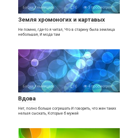
Басни Хемницера
0
3 просмотров
Земля хромоногих и картавых
Не помню, где-то я читал, Что в старину была землица
небольшая, И мода там
Басни Хемницера
0
4 просмотров
Вдова
Нет, полно больше согрешать И говорить, что жен таких
нельзя сыскать, Которые б мужей