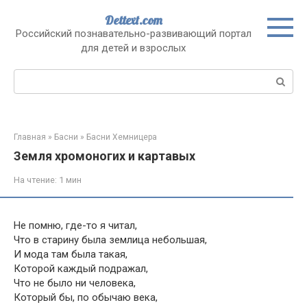
Перейти
Dettext.com
к
Российский познавательно-развивающий портал
контенту
для детей и взрослых
Поиск:
Главная
»
Басни
»
Басни Хемницера
Земля хромоногих и картавых
На чтение:
1 мин
Не помню, где-то я читал,
Что в старину была землица небольшая,
И мода там была такая,
Которой каждый подражал,
Что не было ни человека,
Который бы, по обычаю века,