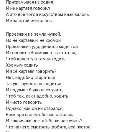
Прихрамывая не ходил
И не картавя говорил;
А это всё тогда искусством называлось
И красотой считалось.
Проезжий из земли чужой,
Но не картавый, не хромой,
Приехавши туда, дивится моде той
И говорит: «Возможно ль статься,
Чтоб красоту в том находить —
Хромым ходить
И всё картавя говорить?
Нет, надобно стараться
Такую глупость выводить».
И вздумал было всех учить,
Чтоб так, как надобно, ходить
И чисто говорить.
Однако, как он ни старался,
Всяк при своем обычае остался;
И закричали все: «Тебе ли нас учить?
Что на него смотреть, робята, всё пустое!