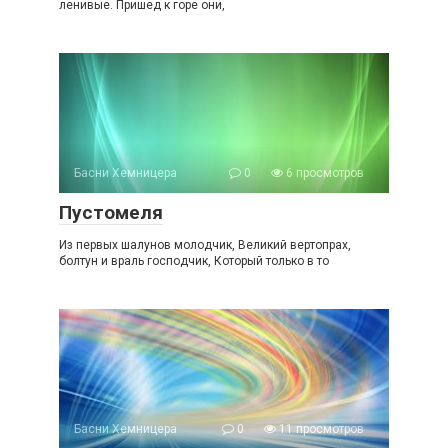
ленивые. Пришед к горе они,
Басни Хемницера
0
6 просмотров
Пустомеля
Из первых шалунов молодчик, Великий вертопрах,
болтун и враль господчик, Который только в то
Басни Хемницера
0
11 просмотров