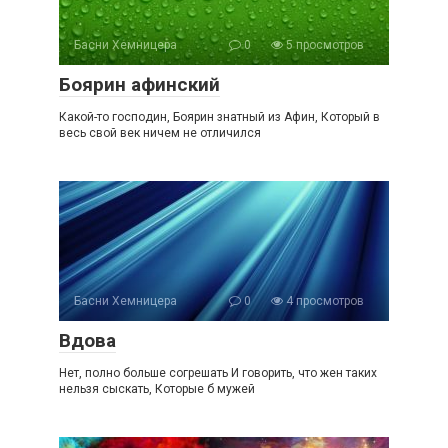
Басни Хемницера
0
5 просмотров
Боярин афинский
Какой-то господин, Боярин знатный из Афин, Который в
весь свой век ничем не отличился
Басни Хемницера
0
4 просмотров
Вдова
Нет, полно больше согрешать И говорить, что жен таких
нельзя сыскать, Которые б мужей