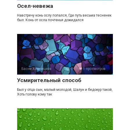
Осел-невежа
Навстречу конь ослу попался, Где путь весьма тесненек
был. Конь от осла почтенья дожидался
Басни Хемницера
0
1 просмотров
Усмирительный способ
Был у отца сын, малый молодой, Шалун и бедокур такой,
Хоть голову кому так