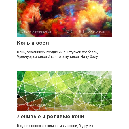
Басни Хемницера
0
1 просмотров
Конь и осел
Конь, всадником гордясь И выступкой храбрясь,
Чресчур резвился И как-то оступился. На ту беду
Басни Хемницера
0
6 просмотров
Ленивые и ретивые кони
В одних повозках шли ретивые кони, В других —