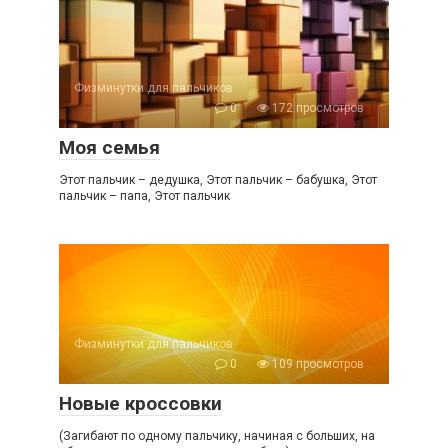
Физминутки для пальчиков
0
172 просмотров
Моя семья
Этот пальчик – дедушка, Этот пальчик – бабушка, Этот
пальчик – папа, Этот пальчик
Физминутки для пальчиков
0
109 просмотров
Новые кроссовки
(Загибают по одному пальчику, начиная с больших, на