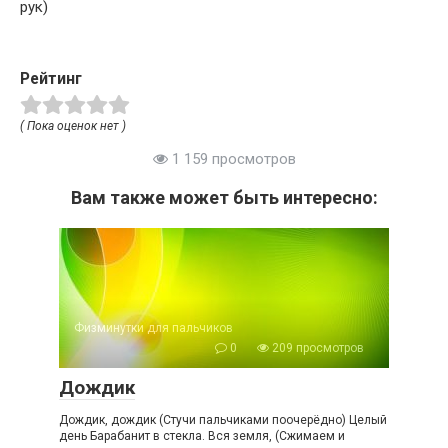
рук)
Рейтинг
( Пока оценок нет )
1 159 просмотров
Вам также может быть интересно:
Физминутки для пальчиков
0
209 просмотров
Дождик
Дождик, дождик (Стучи пальчиками поочерёдно) Целый
день Барабанит в стекла. Вся земля, (Сжимаем и