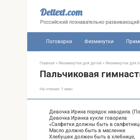
Перейти
к
Dettext.com
контенту
Российский познавательно-развивающий 
Поговорки
Физминутки
Прим
Главная
»
Физминутки для детей
»
Физминутки для 
Пальчиковая гимнаст
На чтение:
1 мин
Девочка Ирина порядок наводила. (П
Девочка Иринка кукле говорила:
«Салфетки должны быть в салфетниц
Масло должно быть в масленке.
Хлебушек должен быть в хлебнице,