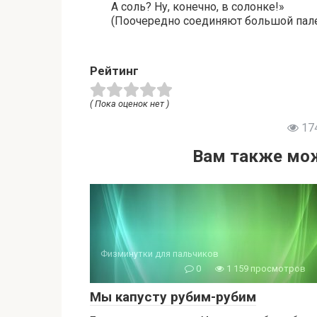
А соль? Ну, конечно, в солонке!»
(Поочередно соединяют большой палец
Рейтинг
( Пока оценок нет )
17
Вам также мож
Физминутки для пальчиков
0
1 159 просмотров
Мы капусту рубим-рубим