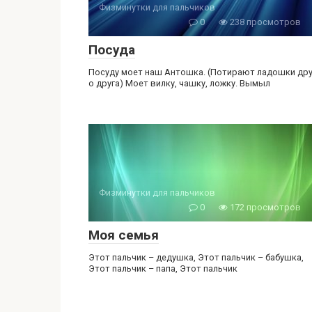
Физминутки для пальчиков
0
238 просмотров
Посуда
Посуду моет наш Антошка. (Потирают ладошки дру
о друга) Моет вилку, чашку, ложку. Вымыл
Физминутки для пальчиков
0
172 просмотров
Моя семья
Этот пальчик – дедушка, Этот пальчик – бабушка,
Этот пальчик – папа, Этот пальчик