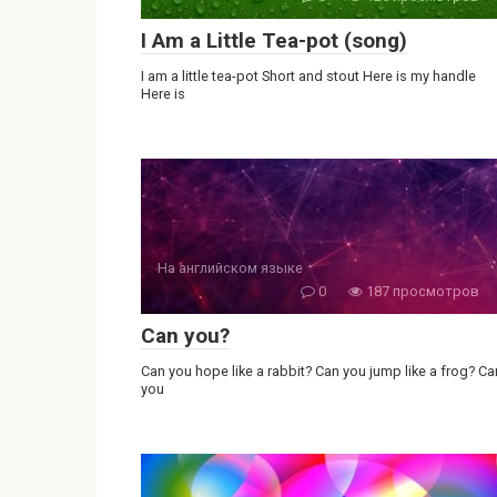
I Am a Little Tea-pot (song)
I am a little tea-pot Short and stout Here is my handle
Here is
На английском языке
0
187 просмотров
Can you?
Can you hope like a rabbit? Can you jump like a frog? Ca
you