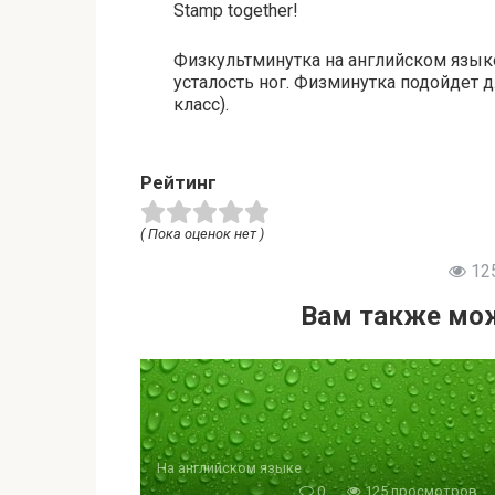
Stamp together!
Физкультминутка на английском язык
усталость ног. Физминутка подойдет 
класс).
Рейтинг
( Пока оценок нет )
12
Вам также мож
На английском языке
0
125 просмотров