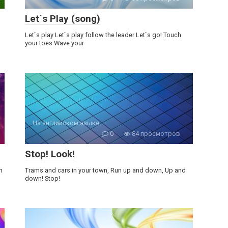
Let`s Play (song)
Let`s play Let`s play follow the leader Let`s go! Touch
your toes Wave your
На английском языке
0
84 просмотров
Stop! Look!
n
Trams and cars in your town, Run up and down, Up and
down! Stop!