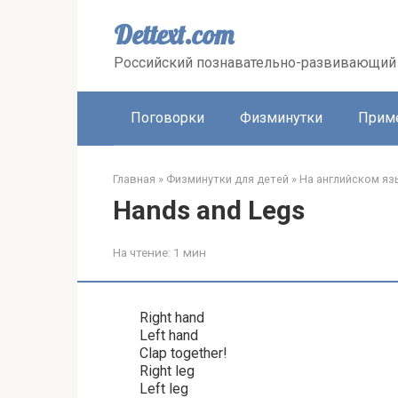
Перейти
к
Dettext.com
контенту
Российский познавательно-развивающий 
Поговорки
Физминутки
Прим
Главная
»
Физминутки для детей
»
На английском яз
Hands and Legs
На чтение:
1 мин
Right hand
Left hand
Clap together!
Right leg
Left leg