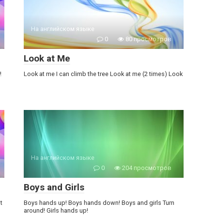
На английском языке
0
80 просмотров
Look at Me
!
Look at me I can climb the tree Look at me (2 times) Look
На английском языке
0
204 просмотров
Boys and Girls
t
Boys hands up! Boys hands down! Boys and girls Turn
around! Girls hands up!