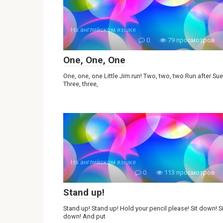
На английском языке
0
79 просмотров
One, One, One
One, one, one Little Jim run! Two, two, two Run after Sue
Three, three,
На английском языке
0
113 просмотров
Stand up!
Stand up! Stand up! Hold your pencil please! Sit down! Si
down! And put