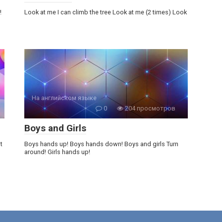
!
Look at me I can climb the tree Look at me (2 times) Look
На английском языке
0
204 просмотров
Boys and Girls
t
Boys hands up! Boys hands down! Boys and girls Turn
around! Girls hands up!