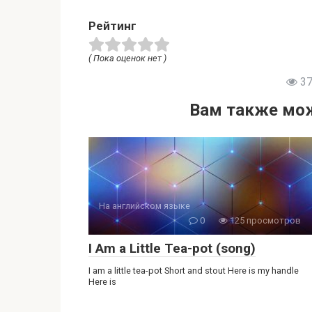
Рейтинг
( Пока оценок нет )
37
Вам также мож
На английском языке
0
125 просмотров
I Am a Little Tea-pot (song)
I am a little tea-pot Short and stout Here is my handle
Here is