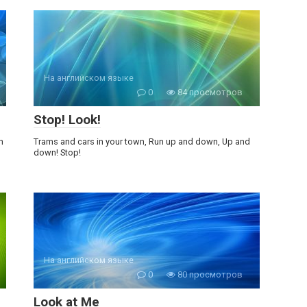
На английском языке
0
84 просмотров
Stop! Look!
n
Trams and cars in your town, Run up and down, Up and
down! Stop!
На английском языке
0
80 просмотров
Look at Me