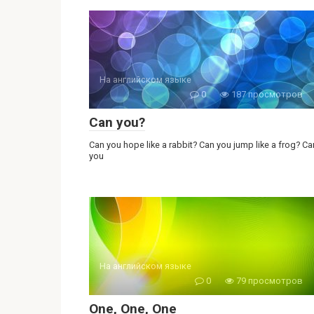
На английском языке
0
187 просмотров
Can you?
Can you hope like a rabbit? Can you jump like a frog? Ca
you
На английском языке
0
79 просмотров
One, One, One