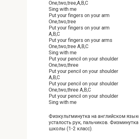
One,two,tree,A,B,C
Sing with me
Put your fingers on your arm
One,two,tree
Put your fingers on your arm
A,B,C
Put your fingers on your arms
One,two,tree A,B,C
Sing with me
Put your pencil on your shoulder
One,two,three
Put your pencil on your shoulder
A,B,C
Put your pencil on your shoulder
One,two,three A,B,C
Put your pencil on your shoulder
Sing with me
Физкультминутка на английском язык
усталость рук, пальчиков. Физминутк
школы (1-2 класс).