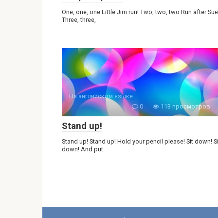
One, one, one Little Jim run! Two, two, two Run after Sue
Three, three,
На английском языке
0
113 просмотров
Stand up!
Stand up! Stand up! Hold your pencil please! Sit down! Si
down! And put