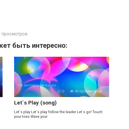
 просмотров
ет быть интересно:
На английском языке
0
96 просмотров
Let`s Play (song)
Let`s play Let`s play follow the leader Let`s go! Touch
your toes Wave your