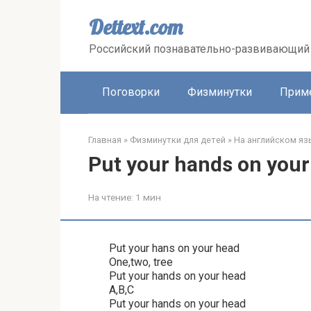
Перейти
к
Dettext.com
контенту
Российский познавательно-развивающий 
Поговорки
Физминутки
Прим
Главная
»
Физминутки для детей
»
На английском яз
Put your hands on your
На чтение:
1 мин
Put your hans on your head
One,two, tree
Put your hands on your head
A,B,C
Put your hands on your head