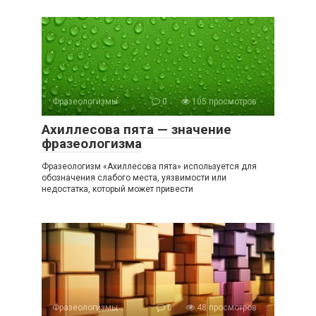
Фразеологизмы
0
105 просмотров
Ахиллесова пята — значение
фразеологизма
Фразеологизм «Ахиллесова пята» используется для
обозначения слабого места, уязвимости или
недостатка, который может привести
Фразеологизмы
0
48 просмотров