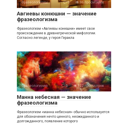
Фразеологизмы
0
96 просмотров
Авгиевы конюшни — значение
фразеологизма
Фразеологизм «Авгиевы конюшни» имеет свое
происхождение в древнегреческой мифологии.
Согласно легенде, у героя Геракла
Фразеологизмы
0
122 просмотров
Манна небесная — значение
фразеологизма
Фразеологизм «манна небесная» обычно используется
для обозначения нечто ценного, неожиданного и
долгожданного, появление которого