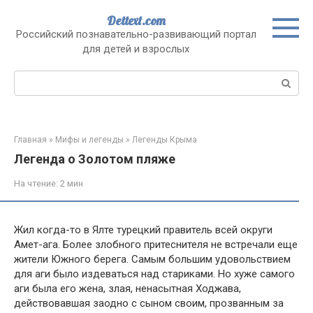
Перейти
Dettext.com
к
Российский познавательно-развивающий портал
контенту
для детей и взрослых
Поиск:
Главная
»
Мифы и легенды
»
Легенды Крыма
Легенда о Золотом пляже
На чтение:
2 мин
Жил когда-то в Ялте турецкий правитель всей округи
Амет-ага. Более злобного притеснителя не встречали еще
жители Южного берега. Самым большим удовольствием
для аги было издеваться над стариками. Но хуже самого
аги была его жена, злая, ненасытная Ходжава,
действовавшая заодно с сыном своим, прозванным за