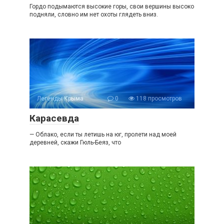
Гордо подымаются высокие горы, свои вершины высоко
подняли, словно им нет охоты глядеть вниз.
Легенды Крыма
0
118 просмотров
Карасевда
— Облако, если ты летишь на юг, пролети над моей
деревней, скажи Гюль-Беяз, что