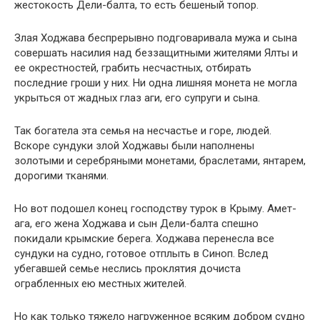
жестокость Дели-балта, то есть бешеный топор.
Злая Ходжава беспрерывно подговаривала мужа и сына
совершать насилия над беззащитными жителями Ялты и
ее окрестностей, грабить несчастных, отбирать
последние гроши у них. Ни одна лишняя монета не могла
укрыться от жадных глаз аги, его супруги и сына.
Так богатела эта семья на несчастье и горе, людей.
Вскоре сундуки злой Ходжавы были наполнены
золотыми и серебряными монетами, браслетами, янтарем,
дорогими тканями.
Но вот подошел конец господству турок в Крыму. Амет-
ага, его жена Ходжава и сын Дели-балта спешно
покидали крымские берега. Ходжава перенесла все
сундуки на судно, готовое отплыть в Синоп. Вслед
убегавшей семье неслись проклятия дочиста
ограбленных ею местных жителей.
Но как только тяжело нагруженное всяким добром судно