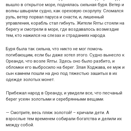
вышло в открытое море, поднялась сильная буря. Ветер и
волны швыряли судно, как ореховую скорлупу. Сломался
руль, ветер порвал паруса и снасти, и, лишенный
управления, корабль стал гибнуть. Жители Ялты стояли на
берегу и смотрели в море, где воздавалось возмездие
тем, кто нажился на слезах и страданиях народа.
Буря была так сильна, что никто не мог помочь
погибающим, если бы даже хотел этого. Судно вынесло к
Ореанде, что возле Ялты. Здесь оно было разбито, и
обломки его выбросило на берег. Злая Ходжава, ее муж и
сын камнем пошли на дно под тяжестью зашитых в их
одежде золотых монет.
Прибежал народ в Ореанду, и увидели все, что песчаный
берег усеян золотыми и серебрянными вещами.
— Смотрите, весь пляж золотой! – кричали дети. А
взрослые тем временем собирали богатства и делили их
между собой.