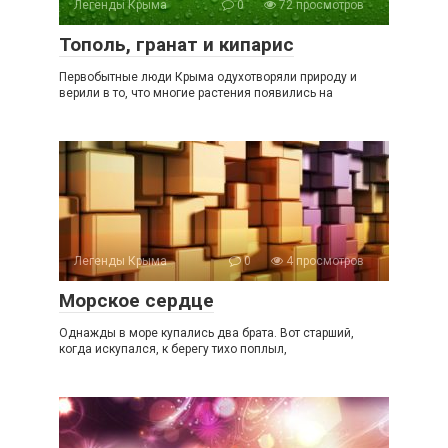
Легенды Крыма
0
72 просмотров
Тополь, гранат и кипарис
Первобытные люди Крыма одухотворяли природу и
верили в то, что многие растения появились на
Легенды Крыма
0
4 просмотров
Морское сердце
Однажды в море купались два брата. Вот старший,
когда искупался, к берегу тихо поплыл,