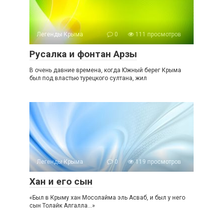
Легенды Крыма
0
111 просмотров
Русалка и фонтан Арзы
В очень давние времена, когда Южный берег Крыма
был под властью турецкого султана, жил
Легенды Крыма
0
119 просмотров
Хан и его сын
«Был в Крыму хан Мосолайма эль Асваб, и был у него
сын Толайк Алгалла…»