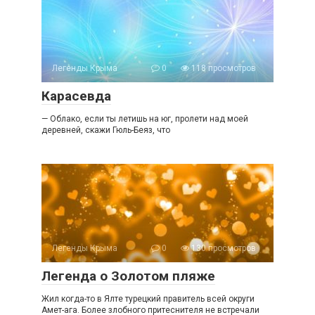
Легенды Крыма
0
118 просмотров
Карасевда
— Облако, если ты летишь на юг, пролети над моей
деревней, скажи Гюль-Беяз, что
Легенды Крыма
0
130 просмотров
Легенда о Золотом пляже
Жил когда-то в Ялте турецкий правитель всей округи
Амет-ага. Более злобного притеснителя не встречали