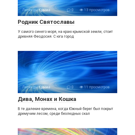
Легенды Крыма
0
13 просмотров
Родник Святославы
У самого синего моря, на краю крымской земли, стоит
древняя Феодосия. С юга город
Легенды Крыма
0
11 просмотров
Дива, Монах и Кошка
В те далекие времена, когда Южный берег был покрыт
дремучим лесом, среди безлюдных скал