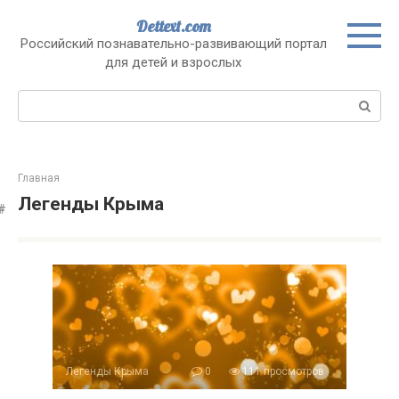
Перейти
Dettext.com
к
Российский познавательно-развивающий портал
контенту
для детей и взрослых
Поиск:
Главная
Легенды Крыма
Легенды Крыма
0
111 просмотров