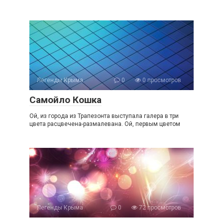
Легенды Крыма
0
0 просмотров
Самойло Кошка
Ой, из города из Трапезонта выступала галера в три
цвета расцвечена-размалевана. Ой, первым цветом
Легенды Крыма
0
72 просмотров