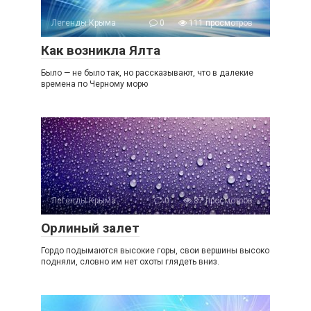
Легенды Крыма
0
111 просмотров
Как возникла Ялта
Было — не было так, но рассказывают, что в далекие
времена по Черному морю
Легенды Крыма
0
87 просмотров
Орлиный залет
Гордо подымаются высокие горы, свои вершины высоко
подняли, словно им нет охоты глядеть вниз.