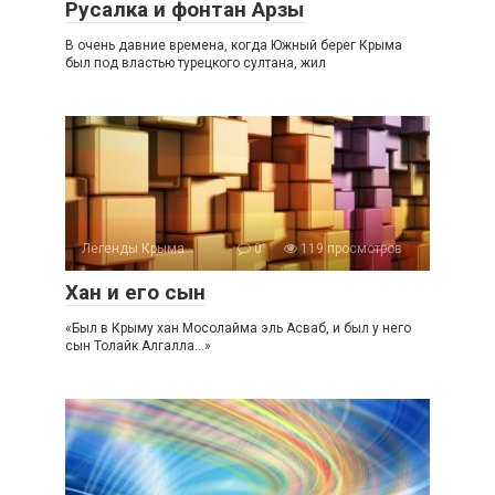
Русалка и фонтан Арзы
В очень давние времена, когда Южный берег Крыма
был под властью турецкого султана, жил
Легенды Крыма
0
119 просмотров
Хан и его сын
«Был в Крыму хан Мосолайма эль Асваб, и был у него
сын Толайк Алгалла…»