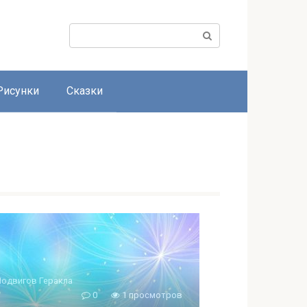
Поиск:
Рисунки
Сказки
Подвигов Геракла
0
1 просмотров