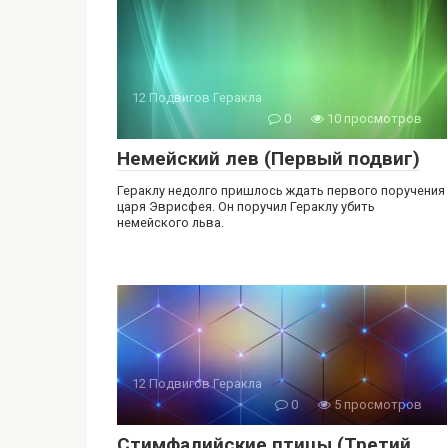
12 Подвигов Геракла
0
10 просмотров
Немейский лев (Первый подвиг)
Гераклу недолго пришлось ждать первого поручения
царя Эврисфея. Он поручил Гераклу убить
немейского льва.
12 Подвигов Геракла
0
5 просмотров
Стимфалийские птицы (Третий