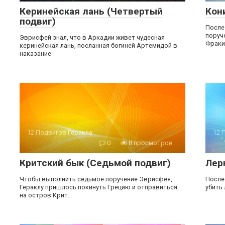
Керинейская лань (Четвертый
Кон
подвиг)
После
поруч
Эврисфей знал, что в Аркадии живет чудесная
Фраки
керинейская лань, посланная богиней Артемидой в
наказание
12 Подвигов Геракла
12 
0
8 просмотров
Критский бык (Седьмой подвиг)
Лер
Чтобы выполнить седьмое поручение Эврисфея,
После
Гераклу пришлось покинуть Грецию и отправиться
убить
на остров Крит.