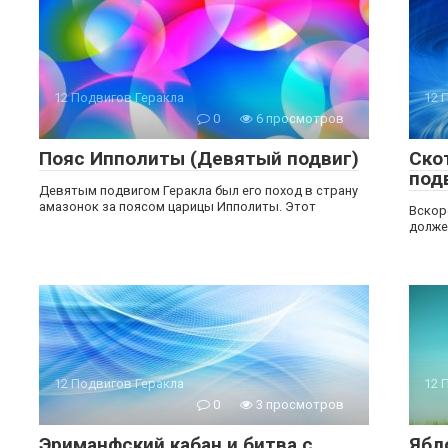
12 Подвигов Геракла
12 
0
6 просмотров
Пояс Ипполиты (Девятый подвиг)
Ско
под
Девятым подвигом Геракла был его поход в страну
амазонок за поясом царицы Ипполиты. Этот
Вскор
долже
12 Подвигов Геракла
12 
0
3 просмотров
Эриманфский кабан и битва с
Ябл