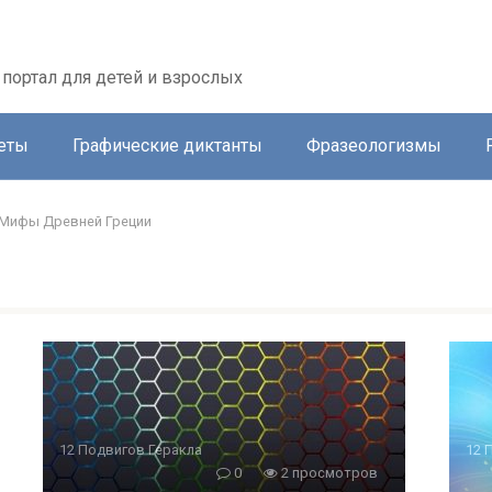
портал для детей и взрослых
еты
Графические диктанты
Фразеологизмы
Мифы Древней Греции
12 Подвигов Геракла
12 
0
2 просмотров