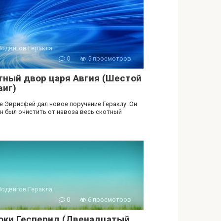
Подвигов Геракла
0
5 просмотров
тный двор царя Авгия (Шестой
виг)
е Эврисфей дал новое поручение Гераклу. Он
н был очистить от навоза весь скотный
Подвигов Геракла
0
6 просмотров
оки Гесперид (Двенадцатый