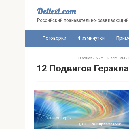
Перейти
к
Dettext.com
контенту
Российский познавательно-развивающий 
Поговорки
Физминутки
Прим
Главная
»
Мифы и легенды
»
12 Подвигов Геракла
12 Подвигов Геракла
0
2 просмотров