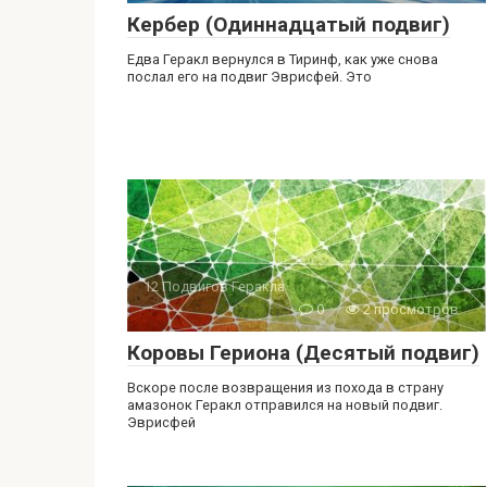
Кербер (Одиннадцатый подвиг)
Едва Геракл вернулся в Тиринф, как уже снова
послал его на подвиг Эврисфей. Это
12 Подвигов Геракла
0
2 просмотров
Коровы Гериона (Десятый подвиг)
Вскоре после возвращения из похода в страну
амазонок Геракл отправился на новый подвиг.
Эврисфей