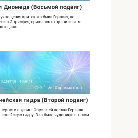
и Диомеда (Восьмой подвиг)
 укрощения критского быка Гераклу, по
ению Эврисфея, пришлось отправиться во
ю к царю
Подвигов Геракла
0
10 просмотров
нейская гидра (Второй подвиг)
 первого подвига Эврисфей послал Геракла
 лернейскую гидру. Это было чудовище с телом