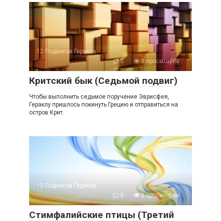
12 Подвигов Геракла
0
8 просмотров
Критский бык (Седьмой подвиг)
Чтобы выполнить седьмое поручение Эврисфея,
Гераклу пришлось покинуть Грецию и отправиться на
остров Крит.
12 Подвигов Геракла
0
5 просмотров
Стимфалийские птицы (Третий