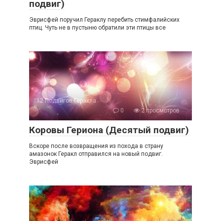
подвиг)
Эврисфей поручил Гераклу перебить стимфалийских
птиц. Чуть не в пустыню обратили эти птицы все
12 Подвигов Геракла
0
2 просмотров
Коровы Гериона (Десятый подвиг)
Вскоре после возвращения из похода в страну
амазонок Геракл отправился на новый подвиг.
Эврисфей