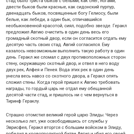
стад было триста быков с белыми, как снег, ногами,
двести быков были красные, как сидонский пурпур,
двенадцать быков, посвященные богу Гелиосу, были
белые, как лебеди, а один бык, отличавшийся
необыкновенной красотой, сиял, подобно звезде. Геракл
предложил Авгию очистить в один день весь его
громадный скотный двор, если он согласится отдать ему
десятую часть своих стад. Авгий согласился. Ему
казалось невозможным выполнить такую работу в один
день. Геракл же сломал с двух противоположных сторон
стену, окружавшую скотный двор, и отвел в него воду
двух рек, Алфея и Пенея. Вода этих рек в один день
унесла весь навоз со скотного двора, а Геракл опять
сложил стены. Когда герой пришел к Авгию требовать
награды, то гордый царь не отдал ему обещанной
десятой части стад, и пришлось ни с чем вернуться в
Тиринф Гераклу.
Страшно отомстил великий герой царю Элиды. Через
несколько лет, уже освободившись от службы у
Эврисфея, Геракл вторгся с большим войском в Элиду,
победил в кровопролитной битве Авгия и убил его своей