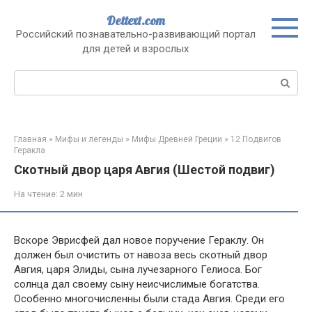
Перейти
Dettext.com
к
Российский познавательно-развивающий портал
контенту
для детей и взрослых
Поиск:
Главная
»
Мифы и легенды
»
Мифы Древней Греции
»
12 Подвигов
Геракла
Скотный двор царя Авгия (Шестой подвиг)
На чтение:
2 мин
Вскоре Эврисфей дал новое поручение Гераклу. Он
должен был очистить от навоза весь скотный двор
Авгия, царя Элиды, сына лучезарного Гелиоса. Бог
солнца дал своему сыну неисчислимые богатства.
Особенно многочисленны были стада Авгия. Среди его