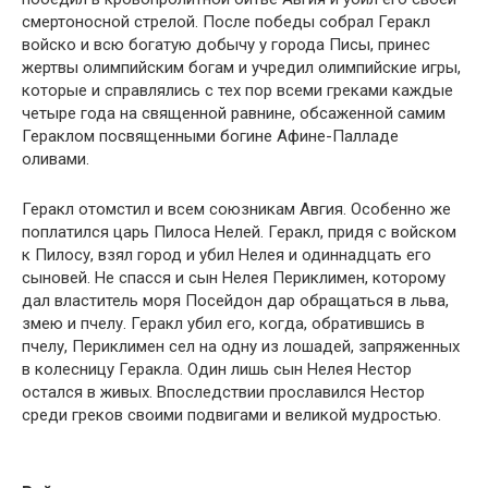
смертоносной стрелой. После победы собрал Геракл
войско и всю богатую добычу у города Писы, принес
жертвы олимпийским богам и учредил олимпийские игры,
которые и справлялись с тех пор всеми греками каждые
четыре года на священной равнине, обсаженной самим
Гераклом посвященными богине Афине-Палладе
оливами.
Геракл отомстил и всем союзникам Авгия. Особенно же
поплатился царь Пилоса Нелей. Геракл, придя с войском
к Пилосу, взял город и убил Нелея и одиннадцать его
сыновей. Не спасся и сын Нелея Периклимен, которому
дал властитель моря Посейдон дар обращаться в льва,
змею и пчелу. Геракл убил его, когда, обратившись в
пчелу, Периклимен сел на одну из лошадей, запряженных
в колесницу Геракла. Один лишь сын Нелея Нестор
остался в живых. Впоследствии прославился Нестор
среди греков своими подвигами и великой мудростью.