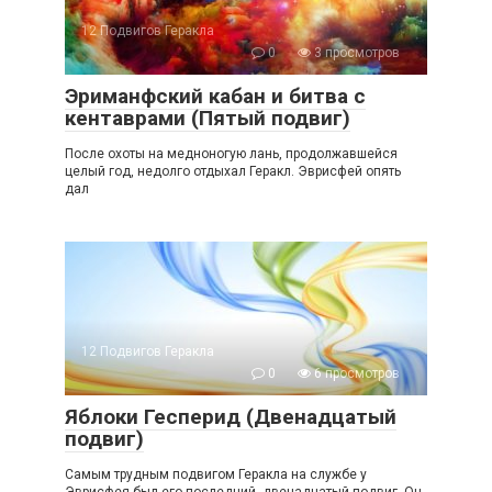
12 Подвигов Геракла
0
3 просмотров
Эриманфский кабан и битва с
кентаврами (Пятый подвиг)
После охоты на медноногую лань, продолжавшейся
целый год, недолго отдыхал Геракл. Эврисфей опять
дал
12 Подвигов Геракла
0
6 просмотров
Яблоки Гесперид (Двенадцатый
подвиг)
Самым трудным подвигом Геракла на службе у
Эврисфея был его последний, двенадцатый подвиг. Он