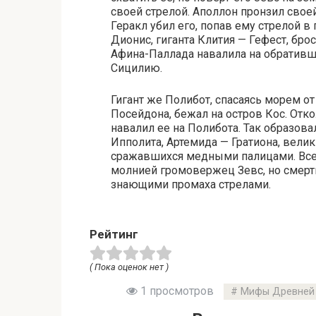
своей стрелой. Аполлон пронзил своей
Геракл убил его, попав ему стрелой в
Дионис, гиганта Клития — Гефест, бро
Афина-Паллада навалила на обративше
Сицилию.
Гигант же Полибот, спасаясь морем о
Посейдона, бежал на остров Кос. Отк
навалил ее на Полибота. Так образова
Ипполита, Артемида — Гратиона, велик
сражавшихся медными палицами. Все
молнией громовержец Зевс, но смерт
знающими промаха стрелами.
Рейтинг
( Пока оценок нет )
1 просмотров
Мифы Древней 