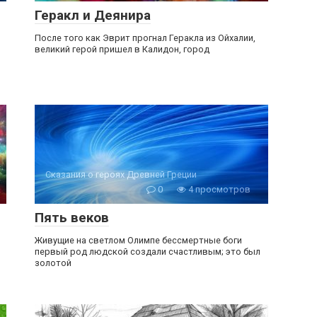
Геракл и Деянира
После того как Эврит прогнал Геракла из Ойхалии,
великий герой пришел в Калидон, город
Сказания о героях Древней Греции
0
4 просмотров
Пять веков
Живущие на светлом Олимпе бессмертные боги
первый род людской создали счастливым; это был
золотой