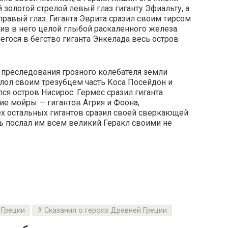
 золотой стрелой левый глаз гиганту Эфиальту, а
 правый глаз. Гиганта Эврита сразил своим тирсом
сив в него целой глыбой раскаленного железа.
гося в бегство гиганта Энкелада весь остров
т преследования грозного колебателя земли
олол своим трезубцем часть Коса Посейдон и
лся остров Нисирос. Гермес сразил гиганта
ие мойры — гигантов Агрия и Фоона,
х остальных гигантов сразил своей сверкающей
ь послал им всем великий Геракл своими не
Греции
Сказания о героях Древней Греции