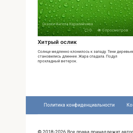
Сказки Ангела Каралийчева
0
0 просмотров
Хитрый ослик
Солнце медленно клонилось к западу. Тени деревье
становились длиннее. Жара спадала. Подул
прохладный ветерок.
Политика конфиденциальности
Ко
© 2018-2026 Все права принадлежат авто