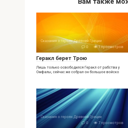
Вам также мож
Сказания о героях Древней Греции
0
1 просмотров
Геракл берет Трою
Лишь только освободился Геракл от рабства у
Омфалы, сейчас же собрал он большое войско
Сказания о героях Древней Греции
0
7 просмотров