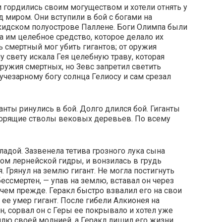
и гордились своим могуществом и хотели отнять у
 миром. Они вступили в бой с богами на
кидском полуострове Паллене. Боги Олимпа были
а им целебное средство, которое делало их
 смертный мог убить гигантов; от оружия
у свету искала Гея целебную траву, которая
оружия смертных, но Зевс запретил светить
учезарному богу солнца Гелиосу и сам срезал
ганты ринулись в бой. Долго длился бой. Гиганты
горящие стволы вековых деревьев. По всему
ладой. Зазвенела тетива грозного лука сына
дом лернейской гидры, и вонзилась в грудь
. Грянул на землю гигант. Не могла постигнуть
бессмертен, — упав на землю, вставал он через
чем прежде. Геракл быстро взвалил его на свои
 ее умер гигант. После гибели Алкионея на
н, сорвал он с Геры ее покрывало и хотел уже
емлю своей молнией, а Геракл лишил его жизни