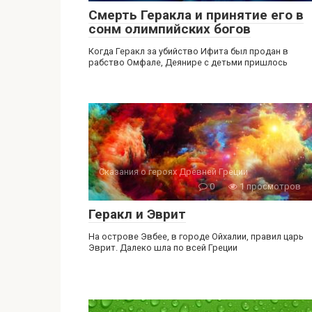
Смерть Геракла и принятие его в
сонм олимпийских богов
Когда Геракл за убийство Ифита был продан в
рабство Омфале, Деянире c детьми пришлось
Сказания о героях Древней Греции
0
1 просмотров
Геракл и Эврит
На острове Эвбее, в городе Ойхалии, правил царь
Эврит. Далеко шла по всей Греции