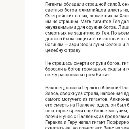
Гиганты обладали страшной силой, он
светлых богов-олимпийцев власть над
Флегрейских полях, лежавших на Хал
им не страшны. Мать гигантов Гея дал
неуязвимыми для оружия богов. Лишь
смертных не защитила их Гея. По всем
должна была защитить гигантов и от 
богиням — зари Эос и луны Селене и л
целебную траву.
Не страшась смерти от руки богов, ги
бросали в богов громадные скалы и 
свету разносился гром битвы.
Наконец, явился Геракл с Афиной-Пал
Зевса, сверкнула стрела, напоенная я
самого могучего из гигантов, Алкионея
его смерть на Паллене, здесь он был 
некоторое время еще более могучим, 
плечи и унес с Паллены; за пределами
Геракла и Геру напал гигант Порфирио
схватить ее, но поверг его Зевс на з