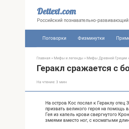
Перейти
к
Dettext.com
контенту
Российский познавательно-развивающий 
Поговорки
Физминутки
Прим
Главная
»
Мифы и легенды
»
Мифы Древней Греции
Геракл сражается с б
На чтение:
3 мин
На остров Кос послал к Гераклу оте
призвать великого героя на помощь в 
Гея из капель крови свергнутого Кро
змеями вместо ног, с косматыми дли