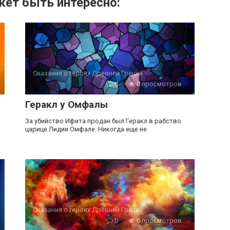
ет быть интересно:
Сказания о героях Древней Греции
0
0 просмотров
Геракл у Омфалы
За убийство Ифита продан был Геракл в рабство
царице Лидии Омфале. Никогда еще не
Сказания о героях Древней Греции
0
0 просмотров