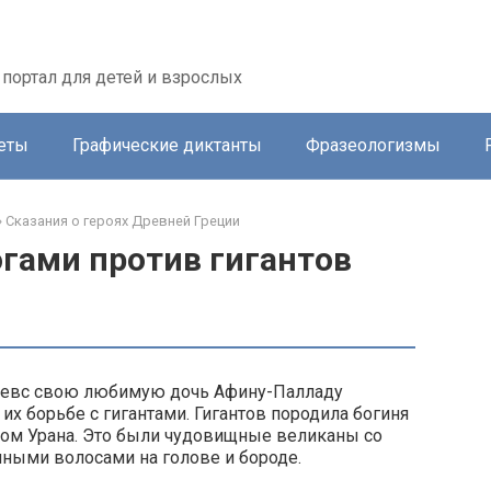
портал для детей и взрослых
еты
Графические диктанты
Фразеологизмы
»
Сказания о героях Древней Греции
огами против гигантов
ц Зевс свою любимую дочь Афину-Палладу
их борьбе с гигантами. Гигантов породила богиня
ном Урана. Это были чудовищные великаны со
нными волосами на голове и бороде.