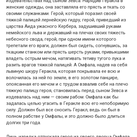
издевательствах над сыном Зевса. Нарядив Геракла в
женские одежды, она заставляла его прясть и ткать со
своими служанками. Герой, который поразил своей
тяжкой палицей лернейскую гидру, герой, приведший из
царства Аида ужасного Кербера, задушивший руками
немейского льва и державший на плечах своих тяжесть
небесного свода, герой, при одном имени которого
трепетали его враги, должен был сидеть, согнувшись, за
ткацким станком или прясть шерсть руками, привыкшими
владеть острым мечом, натягивать тетиву тугого лука и
разить врагов тяжкой палицей. А Омфала, надев на себя
львиную шкуру Геракла, которая покрывала ее всю и
волочилась за ней по земле, в его золотом панцире,
опоясанная его мечом и с трудом взвалив себе на плечо
тяжкую палицу героя, становилась перед сыном Зевса и
издевалась над ним — своим рабом. Омфала как бы
задалась целью угасить в Геракле всю его непоборимую
силу. Должен был все сносить Геракл, ведь он был в
полном рабстве у Омфалы, и это должно было длиться
долгих три года.
Лишь изредка отпускала героя из своего дворца Омфала.