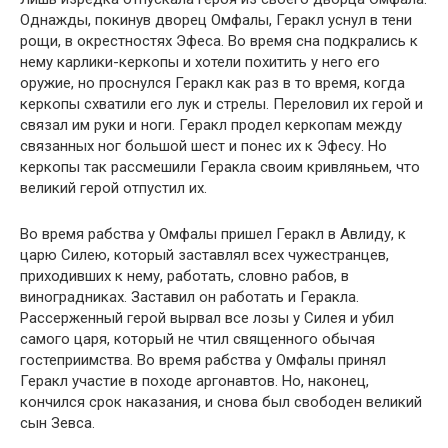
Однажды, покинув дворец Омфалы, Геракл уснул в тени
рощи, в окрестностях Эфеса. Во время сна подкрались к
нему карлики-керкопы и хотели похитить у него его
оружие, но проснулся Геракл как раз в то время, когда
керкопы схватили его лук и стрелы. Переловил их герой и
связал им руки и ноги. Геракл продел керкопам между
связанных ног большой шест и понес их к Эфесу. Но
керкопы так рассмешили Геракла своим кривляньем, что
великий герой отпустил их.
Во время рабства у Омфалы пришел Геракл в Авлиду, к
царю Силею, который заставлял всех чужестранцев,
приходивших к нему, работать, словно рабов, в
виноградниках. Заставил он работать и Геракла.
Рассерженный герой вырвал все лозы у Силея и убил
самого царя, который не чтил священного обычая
гостеприимства. Во время рабства у Омфалы принял
Геракл участие в походе аргонавтов. Но, наконец,
кончился срок наказания, и снова был свободен великий
сын Зевса.