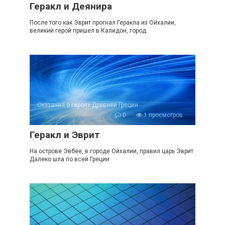
Геракл и Деянира
После того как Эврит прогнал Геракла из Ойхалии,
великий герой пришел в Калидон, город
Сказания о героях Древней Греции
0
1 просмотров
Геракл и Эврит
На острове Эвбее, в городе Ойхалии, правил царь Эврит.
Далеко шла по всей Греции