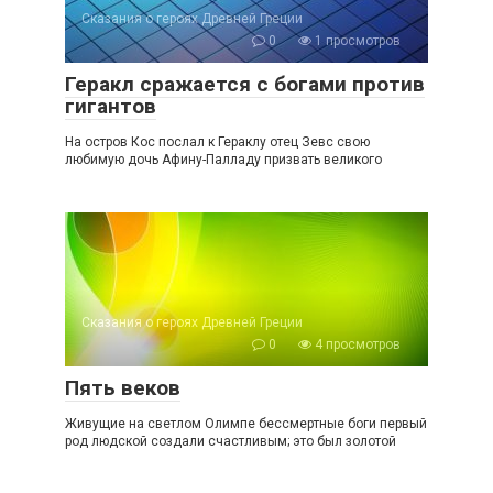
Сказания о героях Древней Греции
0
1 просмотров
Геракл сражается с богами против
гигантов
На остров Кос послал к Гераклу отец Зевс свою
любимую дочь Афину-Палладу призвать великого
Сказания о героях Древней Греции
0
4 просмотров
Пять веков
Живущие на светлом Олимпе бессмертные боги первый
род людской создали счастливым; это был золотой