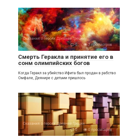
Сказания о героях Древней Греции
0
7 просмотров
Смерть Геракла и принятие его в
сонм олимпийских богов
Когда Геракл за убийство Ифита был продан в рабство
Омфале, Деянире c детьми пришлось
Сказания о героях Древней Греции
0
0 просмотров