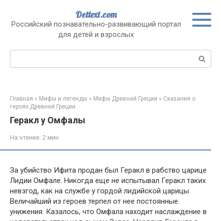
Перейти
Dettext.com
к
Российский познавательно-развивающий портал
контенту
для детей и взрослых
Поиск:
Главная
»
Мифы и легенды
»
Мифы Древней Греции
»
Сказания о
героях Древней Греции
Геракл у Омфалы
На чтение:
2 мин
За убийство Ифита продан был Геракл в рабство царице
Лидии Омфале. Никогда еще не испытывал Геракл таких
невзгод, как на службе у гордой лидийской царицы.
Величайший из героев терпел от нее постоянные
унижения. Казалось, что Омфала находит наслаждение в