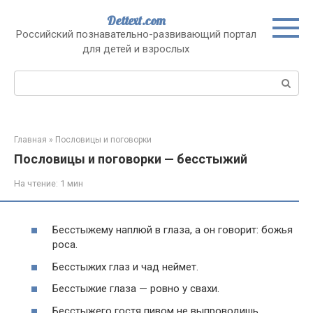
Перейти
Dettext.com
к
Российский познавательно-развивающий портал
контенту
для детей и взрослых
Поиск:
Главная
»
Пословицы и поговорки
Пословицы и поговорки — бесстыжий
На чтение:
1 мин
Бесстыжему наплюй в глаза, а он говорит: божья
роса.
Бесстыжих глаз и чад неймет.
Бесстыжие глаза — ровно у свахи.
Бесстыжего гостя пивом не выпроводишь.