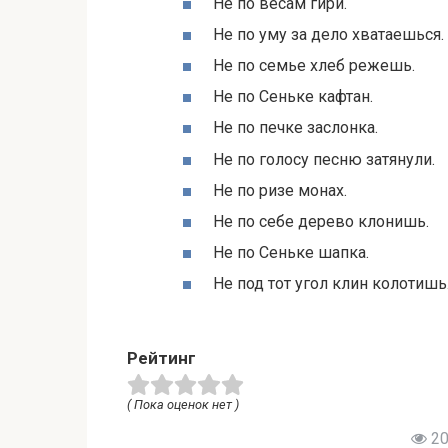
Не по весам гири.
Не по уму за дело хватаешься.
Не по семье хлеб режешь.
Не по Сеньке кафтан.
Не по печке заслонка.
Не по голосу песню затянули.
Не по ризе монах.
Не по себе дерево клонишь.
Не по Сеньке шапка.
Не под тот угол клин колотишь
Рейтинг
( Пока оценок нет )
20