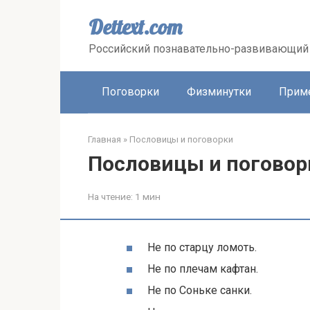
Перейти
к
Dettext.com
контенту
Российский познавательно-развивающий 
Поговорки
Физминутки
Прим
Главная
»
Пословицы и поговорки
Пословицы и поговор
На чтение:
1 мин
Не по старцу ломоть.
Не по плечам кафтан.
Не по Соньке санки.