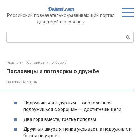
Перейти
Dettext.com
к
Российский познавательно-развивающий портал
контенту
для детей и взрослых
Поиск:
Главная
»
Пословицы и поговорки
Пословицы и поговорки о дружбе
На чтение:
5 мин
Подружишься с дурным — опозоришься,
подружишься с хорошим — достигнешь цели.
Два горя вместе, третье пополам.
Дружных шкура ягненка укрывает, а недружных и
бычья не укроет.