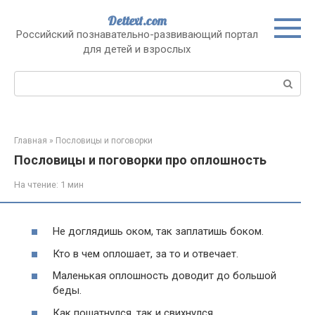
Перейти
Dettext.com
к
Российский познавательно-развивающий портал
контенту
для детей и взрослых
Поиск:
Главная
»
Пословицы и поговорки
Пословицы и поговорки про оплошность
На чтение:
1 мин
Не доглядишь оком, так заплатишь боком.
Кто в чем оплошает, за то и отвечает.
Маленькая оплошность доводит до большой
беды.
Как пошатнулся, так и свихнулся.