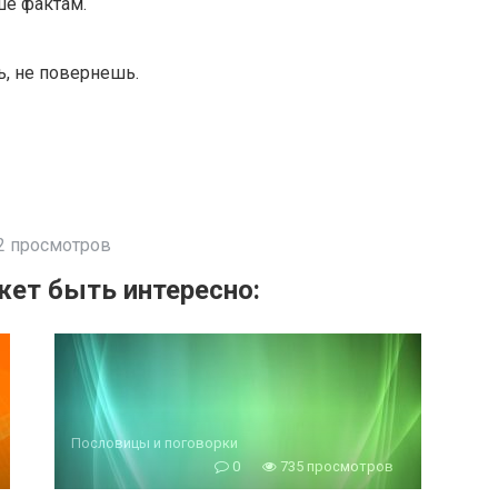
ше фактам.
ь, не повернешь.
2 просмотров
ет быть интересно:
Пословицы и поговорки
0
735 просмотров