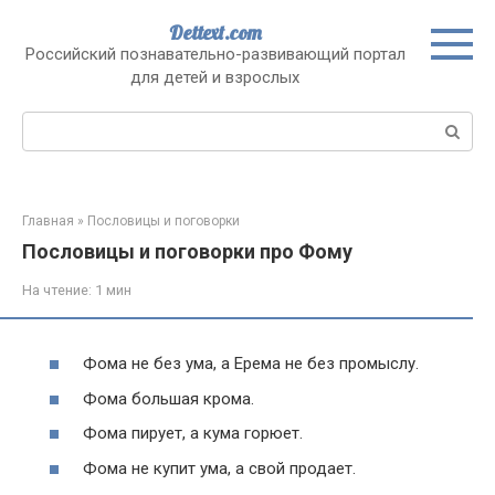
Перейти
Dettext.com
к
Российский познавательно-развивающий портал
контенту
для детей и взрослых
Поиск:
Главная
»
Пословицы и поговорки
Пословицы и поговорки про Фому
На чтение:
1 мин
Фома не без ума, а Ерема не без промыслу.
Фома большая крома.
Фома пирует, а кума горюет.
Фома не купит ума, а свой продает.