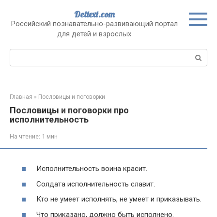
Перейти
Dettext.com
к
Российский познавательно-развивающий портал
контенту
для детей и взрослых
Поиск:
Главная
»
Пословицы и поговорки
Пословицы и поговорки про
исполнительность
На чтение:
1 мин
Исполнительность воина красит.
Солдата исполнительность славит.
Кто не умеет исполнять, не умеет и приказывать.
Что приказано, должно быть исполнено.