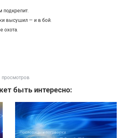
м подкрепит.
ки высушил — и в бой.
е охота.
 просмотров
ет быть интересно:
Пословицы и поговорки