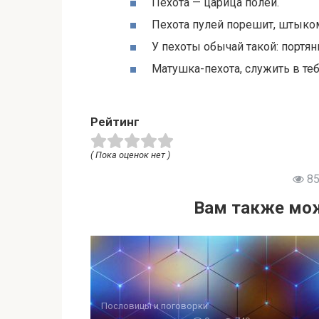
Пехота — царица полей.
Пехота пулей порешит, штыко
У пехоты обычай такой: портян
Матушка-пехота, служить в теб
Рейтинг
( Пока оценок нет )
85
Вам также мож
Пословицы и поговорки