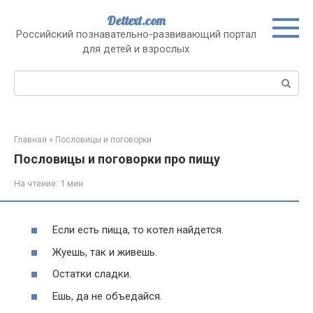
Перейти
Dettext.com
к
Российский познавательно-развивающий портал
контенту
для детей и взрослых
Поиск:
Главная
»
Пословицы и поговорки
Пословицы и поговорки про пищу
На чтение:
1 мин
Если есть пища, то котел найдется.
Жуешь, так и живешь.
Остатки сладки.
Ешь, да не объедайся.