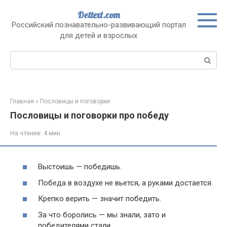
Перейти
Dettext.com
к
Российский познавательно-развивающий портал
контенту
для детей и взрослых
Поиск:
Главная
»
Пословицы и поговорки
Пословицы и поговорки про победу
На чтение:
4 мин
Выстоишь — победишь.
Победа в воздухе не вьется, а руками достается.
Крепко верить — значит победить.
За что боролись — мы знали, зато и
победителями стали.