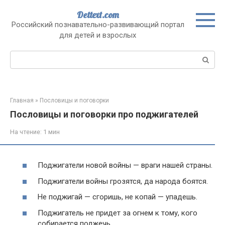
Перейти
Dettext.com
к
Российский познавательно-развивающий портал
контенту
для детей и взрослых
Поиск:
Главная
»
Пословицы и поговорки
Пословицы и поговорки про поджигателей
На чтение:
1 мин
Поджигатели новой войны — враги нашей страны.
Поджигатели войны грозятся, да народа боятся.
Не поджигай — сгоришь, не копай — упадешь.
Поджигатель не придет за огнем к тому, кого
собирается поджечь.