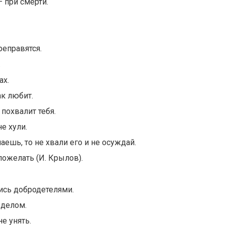
— при смерти.
реправятся.
.
ах.
ак любит.
 похвалит тебя.
е хули.
аешь, то не хвали его и не осуждай.
пожелать (И. Крылов).
лись добродетелями.
 делом.
не унять.