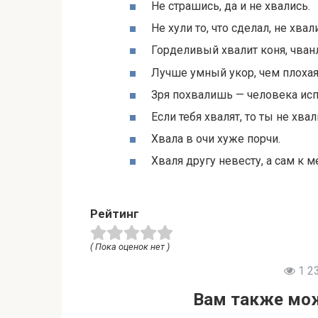
Не страшись, да и не хвались.
Не хули то, что сделал, не хвал
Горделивый хвалит коня, чван
Лучше умный укор, чем плохая
Зря похвалишь — человека ис
Если тебя хвалят, то ты не хвал
Хвала в очи хуже порчи.
Хваля другу невесту, а сам к м
Рейтинг
( Пока оценок нет )
1 2
Вам также мож