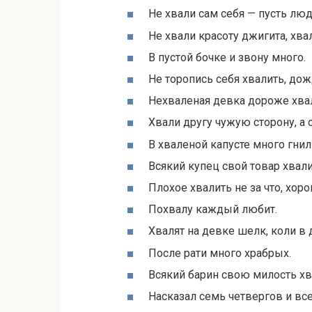
Не хвали сам себя — пусть люд
Не хвали красоту джигита, хвал
В пустой бочке и звону много.
Не торопись себя хвалить, дож
Нехваленая девка дороже хва
Хвали другу чужую сторону, а с
В хваленой капусте много гни
Всякий купец свой товар хвали
Плохое хвалить не за что, хоро
Похвалу каждый любит.
Хвалят на девке шелк, коли в 
После рати много храбрых.
Всякий барин свою милость хв
Насказал семь четвергов и все