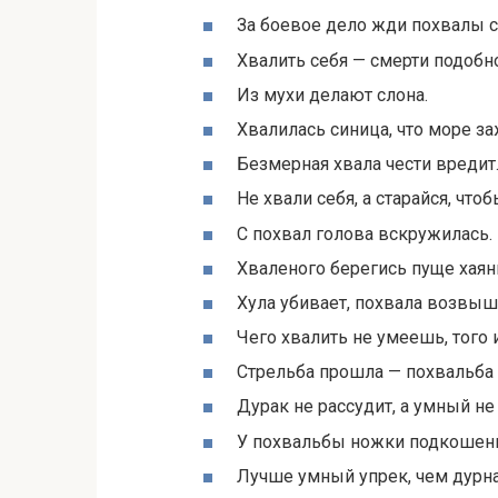
За боевое дело жди похвалы 
Хвалить себя — смерти подобно
Из мухи делают слона.
Хвалилась синица, что море з
Безмерная хвала чести вредит
Не хвали себя, а старайся, что
С похвал голова вскружилась.
Хваленого берегись пуще хаян
Хула убивает, похвала возвыш
Чего хвалить не умеешь, того и
Стрельба прошла — похвальба
Дурак не рассудит, а умный не
У похвальбы ножки подкошен
Лучше умный упрек, чем дурна