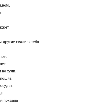
смело.
.
ажжет.
.
бы другие хвалили тебя.
ного.
ает.
 не хули.
 пошла.
 осудит.
ы!
я похвала.