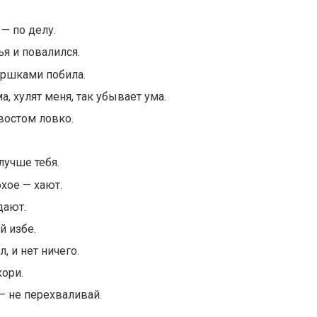
 — по делу.
ья и повалился.
оршками побила.
а, хулят меня, так убывает ума.
хвостом ловко.
лучше тебя.
охое — хают.
дают.
й избе.
, и нет ничего.
кори.
— не перехваливай.