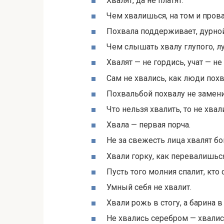
Хвалят, да не платят.
Чем хвалишься, на том и пров
Похвала поддерживает, дурной
Чем слышать хвалу глупого, л
Хвалят — не гордись, учат — не
Сам не хвались, как люди похв
Похвальбой похвалу не замен
Что нельзя хвалить, то не хвал
Хвала — первая порча.
Не за свежесть лица хвалят бо
Хвали горку, как перевалишься
Пусть того молния спалит, кто 
Умный себя не хвалит.
Хвали рожь в стогу, а барина в
Не хвались серебром — хвалис