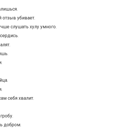
алишься.
 отзыв убивает.
учше слушать хулу умного.
 сердись.
алят.
ишь.
и.
йца.
.
сам себя хвалит.
 гробу.
ь добром.