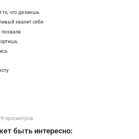
и то, что делаешь.
ливый хвалит себя.
 похвала.
портишь.
ись.
есту.
39 просмотров
ет быть интересно: