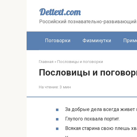
Перейти
к
Dettext.com
контенту
Российский познавательно-развивающий 
Поговорки
Физминутки
Прим
Главная
»
Пословицы и поговорки
Пословицы и поговор
На чтение:
3 мин
За добрые дела всегда живет 
Глупого похвала портит.
Всякая старина свою плешь хв