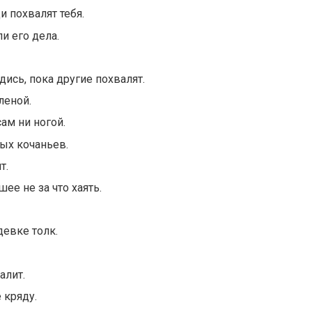
и похвалят тебя.
и его дела.
дись, пока другие похвалят.
леной.
ам ни ногой.
лых кочаньев.
т.
шее не за что хаять.
девке толк.
алит.
 кряду.