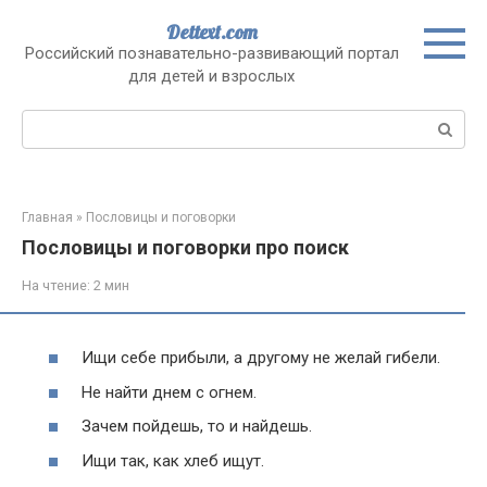
Перейти
Dettext.com
к
Российский познавательно-развивающий портал
контенту
для детей и взрослых
Поиск:
Главная
»
Пословицы и поговорки
Пословицы и поговорки про поиск
На чтение:
2 мин
Ищи себе прибыли, а другому не желай гибели.
Не найти днем с огнем.
Зачем пойдешь, то и найдешь.
Ищи так, как хлеб ищут.