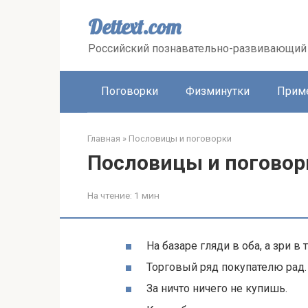
Перейти
к
Dettext.com
контенту
Российский познавательно-развивающий 
Поговорки
Физминутки
Прим
Главная
»
Пословицы и поговорки
Пословицы и поговор
На чтение:
1 мин
На базаре гляди в оба, а зри в т
Торговый ряд покупателю рад.
За ничто ничего не купишь.