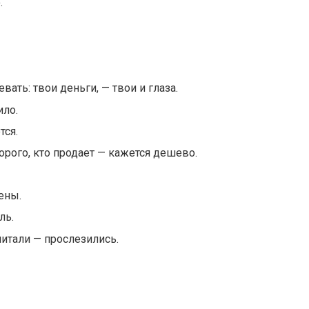
.
евать: твои деньги, — твои и глаза.
ило.
тся.
орого, кто продает — кажется дешево.
ены.
ль.
читали — прослезились.