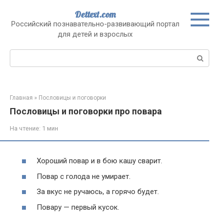
Перейти
Dettext.com
к
Российский познавательно-развивающий портал
контенту
для детей и взрослых
Поиск:
Главная
»
Пословицы и поговорки
Пословицы и поговорки про повара
На чтение:
1 мин
Хороший повар и в бою кашу сварит.
Повар с голода не умирает.
За вкус не ручаюсь, а горячо будет.
Повару — первый кусок.