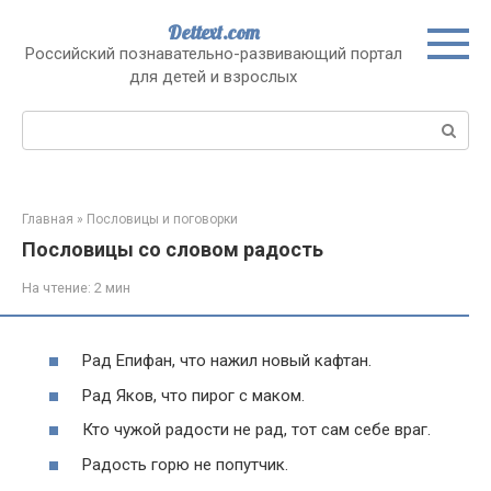
Перейти
Dettext.com
к
Российский познавательно-развивающий портал
контенту
для детей и взрослых
Поиск:
Главная
»
Пословицы и поговорки
Пословицы со словом радость
На чтение:
2 мин
Рад Епифан, что нажил новый кафтан.
Рад Яков, что пирог с маком.
Кто чужой радости не рад, тот сам себе враг.
Радость горю не попутчик.