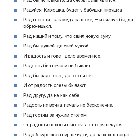
Рад бы не плакать, да слезы сами льются.
Радуйся, Кирюшка, будет у бабушки пирушка.
Рад госпоже, как меду на ноже, — и лизнул бы, да
обрежешься.
Рад нищий и тому, что сшил новую суму.
Рад бы душой, да хлеб чужой.
И радость и горе—дело временное.
Радость без печали не бывает.
Рад бы радостью, да охоты нет.
И от радости слезы бывают.
Рад другу, да не как себе.
Радость не вечна, печаль не бесконечна.
Рад гостям за чужим столом.
От радости волосы вьются, а от горя секутся.
Рада б курочка в пир не идти, да за хохол тащат.