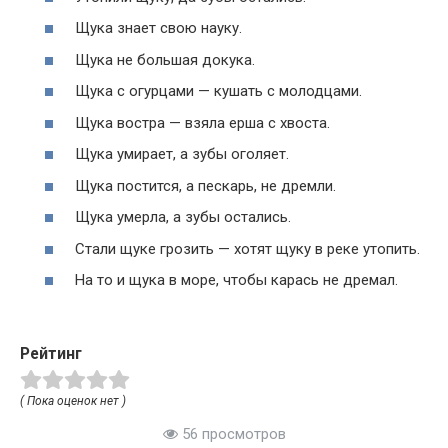
Щука знает свою науку.
Щука не большая докука.
Щука с огурцами — кушать с молодцами.
Щука востра — взяла ерша с хвоста.
Щука умирает, а зубы оголяет.
Щука постится, а пескарь, не дремли.
Щука умерла, а зубы остались.
Стали щуке грозить — хотят щуку в реке утопить.
На то и щука в море, чтобы карась не дремал.
Рейтинг
( Пока оценок нет )
56 просмотров