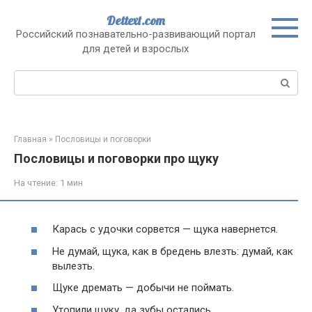
Перейти
Dettext.com
к
Российский познавательно-развивающий портал
контенту
для детей и взрослых
Поиск:
Главная
»
Пословицы и поговорки
Пословицы и поговорки про щуку
На чтение:
1 мин
Карась с удочки сорвется — щука навернется.
Не думай, щука, как в бредень влезть: думай, как
вылезть.
Щуке дремать — добычи не поймать.
Утопили щуку, да зубы остались.