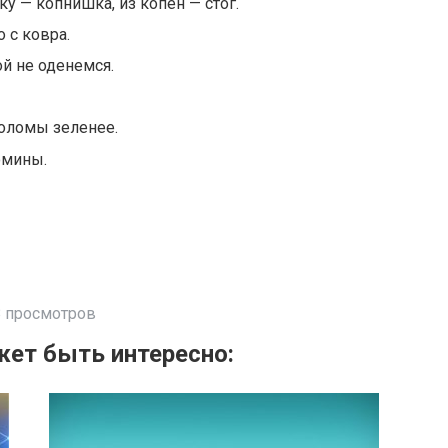
у — копнишка, из копен — стог.
о с ковра.
й не оденемся.
соломы зеленее.
омины.
 просмотров
ет быть интересно: