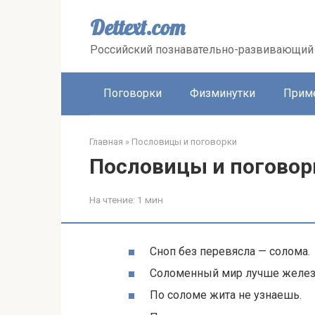
Перейти
к
Dettext.com
контенту
Российский познавательно-развивающий 
Поговорки
Физминутки
Прим
Главная
»
Пословицы и поговорки
Пословицы и поговор
На чтение:
1 мин
Сноп без перевясла — солома.
Соломенный мир лучше желез
По соломе жита не узнаешь.