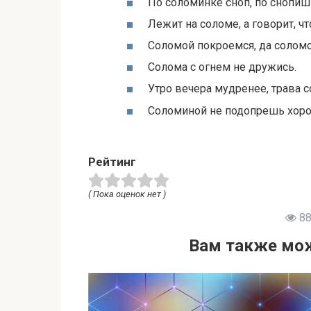
По соломинке сноп, по снопишк
Лежит на соломе, а говорит, чт
Соломой покроемся, да соломо
Солома с огнем не дружись.
Утро вечера мудренее, трава 
Соломиной не подопрешь хор
Рейтинг
( Пока оценок нет )
88
Вам также мож