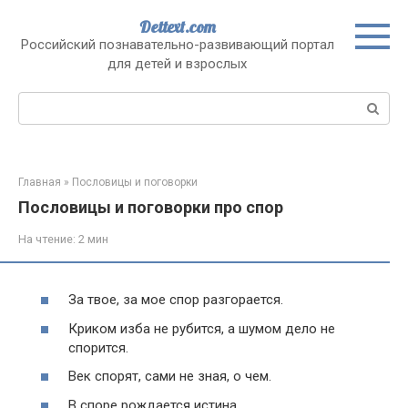
Перейти
Dettext.com
к
Российский познавательно-развивающий портал
контенту
для детей и взрослых
Поиск:
Главная
»
Пословицы и поговорки
Пословицы и поговорки про спор
На чтение:
2 мин
За твое, за мое спор разгорается.
Криком изба не рубится, а шумом дело не
спорится.
Век спорят, сами не зная, о чем.
В споре рождается истина.