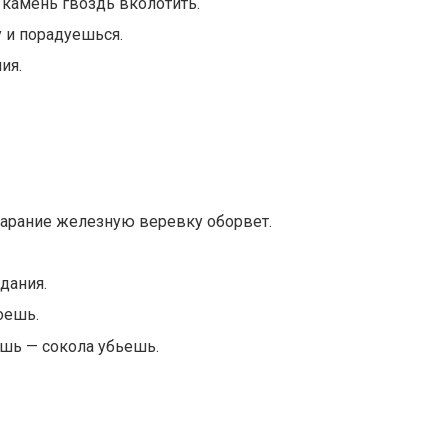
в камень гвоздь вколотить.
у и порадуешься.
ия.
тарание железную веревку оборвет.
дания.
оешь.
ешь — сокола убьешь.