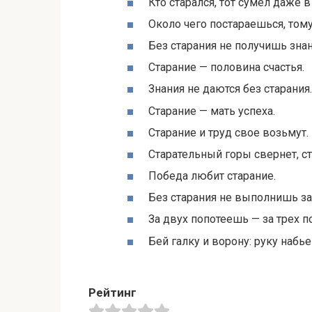
Кто старался, тот сумел даже 
Около чего постараешься, том
Без старания не получишь знан
Старание — половина счастья.
Знания не даются без старания.
Старание — мать успеха.
Старание и труд свое возьмут.
Старательный горы свернет, с
Победа любит старание.
Без старания не выполнишь за
За двух попотеешь — за трех п
Бей галку и ворону: руку набь
Рейтинг