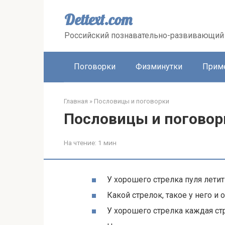
Перейти
к
Dettext.com
контенту
Российский познавательно-развивающий 
Поговорки
Физминутки
Прим
Главная
»
Пословицы и поговорки
Пословицы и поговор
На чтение:
1 мин
У хорошего стрелка пуля летит 
Какой стрелок, такое у него и 
У хорошего стрелка каждая ст