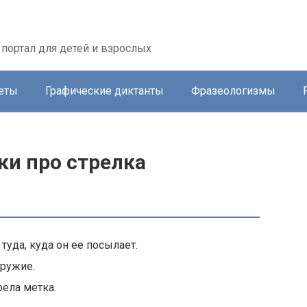
портал для детей и взрослых
еты
Графические диктанты
Фразеологизмы
ки про стрелка
туда, куда он ее посылает.
оружие.
рела метка.