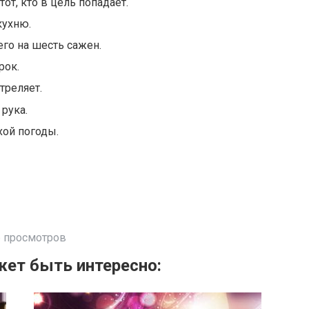
 тот, кто в цель попадает.
кухню.
его на шесть сажен.
рок.
треляет.
рука.
хой погоды.
 просмотров
ет быть интересно: