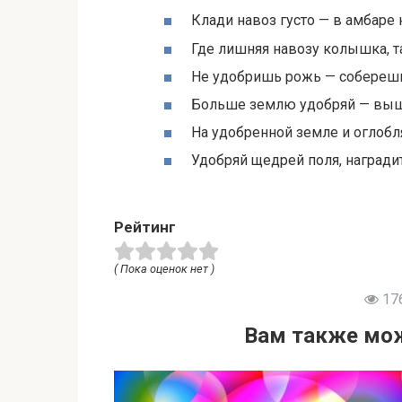
Клади навоз густо — в амбаре н
Где лишняя навозу колышка, т
Не удобришь рожь — соберешь
Больше землю удобряй — выш
На удобренной земле и оглобля
Удобряй щедрей поля, наградит
Рейтинг
( Пока оценок нет )
17
Вам также мож