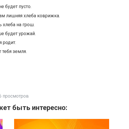
е будет пусто.
ам лишняя хлеба коврижка.
 хлеба на грош.
е будет урожай.
 родит.
 тебя земля.
6 просмотров
ет быть интересно: