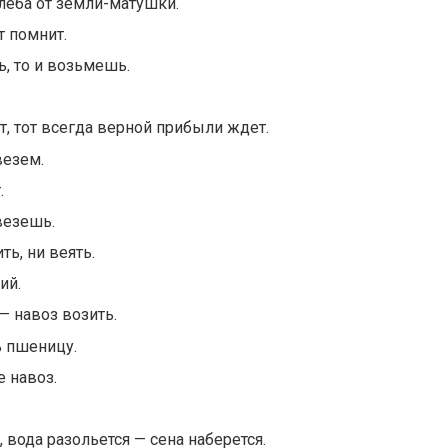
леба от земли-матушки.
т помнит.
ь, то и возьмешь.
т, тот всегда верной прибыли ждет.
везем.
.
увезешь.
ть, ни веять.
ий.
 — навоз возить.
 пшеницу.
е навоз.
 вода разольется — сена наберется.