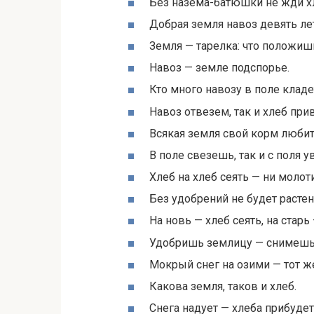
Без назема-батюшки не жди х
Добрая земля навоз девять ле
Земля — тарелка: что положиш
Навоз — земле подспорье.
Кто много навозу в поле кладе
Навоз отвезем, так и хлеб при
Всякая земля свой корм любит
В поле свезешь, так и с поля 
Хлеб на хлеб сеять — ни молоти
Без удобрений не будет растен
На новь — хлеб сеять, на старь
Удобришь землицу — снимешь
Мокрый снег на озими — тот ж
Какова земля, таков и хлеб.
Снега надует — хлеба прибудет,