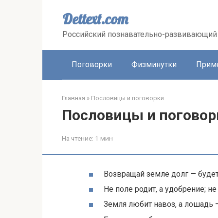
Перейти
к
Dettext.com
контенту
Российский познавательно-развивающий 
Поговорки
Физминутки
Прим
Главная
»
Пословицы и поговорки
Пословицы и поговор
На чтение:
1 мин
Возвращай земле долг — будет
Не поле родит, а удобрение; не 
Земля любит навоз, а лошадь 