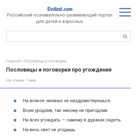
Перейти
Dettext.com
к
Российский познавательно-развивающий портал
контенту
для детей и взрослых
Поиск:
Главная
»
Пословицы и поговорки
Пословицы и поговорки про угождение
На чтение:
1 мин
На всякое чиханье не наздравствуешься.
Всем уродлив, так никому не пригодлив.
На всех угождать — самому в дураках сидеть.
На весь свет не угодишь.