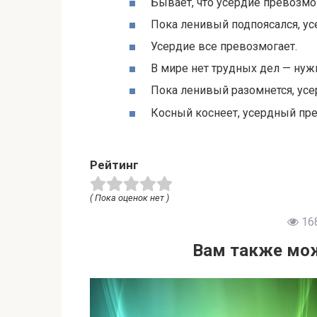
Бывает, что усердие превозмог
Пока ленивый подпоясался, ус
Усердие все превозмогает.
В мире нет трудных дел — ну
Пока ленивый разомнется, усе
Косный коснеет, усердный пре
Рейтинг
( Пока оценок нет )
16
Вам также мож