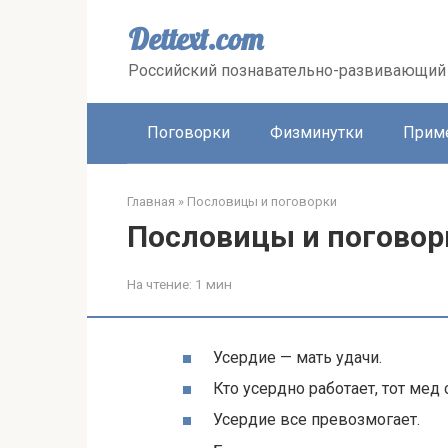
Перейти
к
Dettext.com
контенту
Российский познавательно-развивающий 
Поговорки
Физминутки
Прим
Главная
»
Пословицы и поговорки
Пословицы и поговор
На чтение:
1 мин
Усердие — мать удачи.
Кто усердно работает, тот мед 
Усердие все превозмогает.