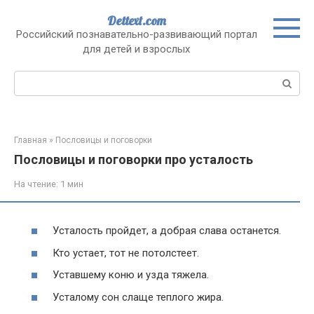
Перейти
Dettext.com
к
Российский познавательно-развивающий портал
контенту
для детей и взрослых
Поиск:
Главная
»
Пословицы и поговорки
Пословицы и поговорки про усталость
На чтение:
1 мин
Усталость пройдет, а добрая слава останется.
Кто устает, тот не потолстеет.
Уставшему коню и узда тяжела.
Усталому сон слаще теплого жира.