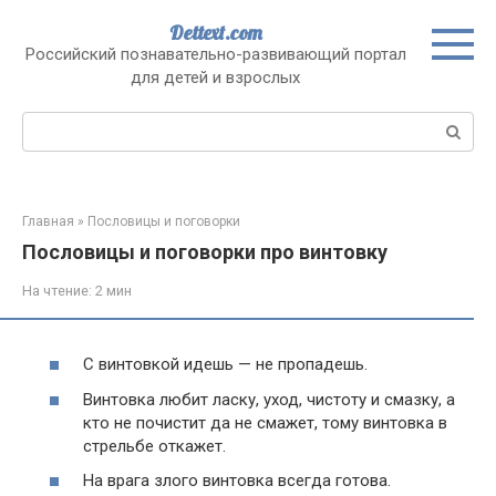
Перейти
Dettext.com
к
Российский познавательно-развивающий портал
контенту
для детей и взрослых
Поиск:
Главная
»
Пословицы и поговорки
Пословицы и поговорки про винтовку
На чтение:
2 мин
С винтовкой идешь — не пропадешь.
Винтовка любит ласку, уход, чистоту и смазку, а
кто не почистит да не смажет, тому винтовка в
стрельбе откажет.
На врага злого винтовка всегда готова.