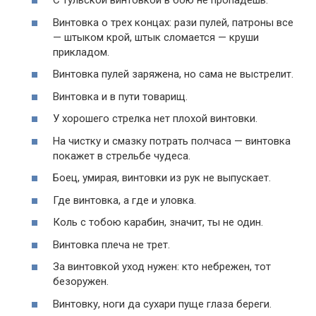
С тульской винтовкой в бою не пропадешь.
Винтовка о трех концах: рази пулей, патроны все
— штыком крой, штык сломается — круши
прикладом.
Винтовка пулей заряжена, но сама не выстрелит.
Винтовка и в пути товарищ.
У хорошего стрелка нет плохой винтовки.
На чистку и смазку потрать полчаса — винтовка
покажет в стрельбе чудеса.
Боец, умирая, винтовки из рук не выпускает.
Где винтовка, а где и уловка.
Коль с тобою карабин, значит, ты не один.
Винтовка плеча не трет.
За винтовкой уход нужен: кто небрежен, тот
безоружен.
Винтовку, ноги да сухари пуще глаза береги.