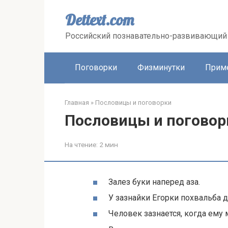
Перейти
к
Dettext.com
контенту
Российский познавательно-развивающий 
Поговорки
Физминутки
Прим
Главная
»
Пословицы и поговорки
Пословицы и поговор
На чтение:
2 мин
Залез буки наперед аза.
У зазнайки Егорки похвальба д
Человек зазнается, когда ему 