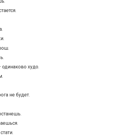
шь.
стается.
а.
и.
рош.
ь.
— одинаково худо.
м.
ога не будет.
останешь.
маешься.
стати.