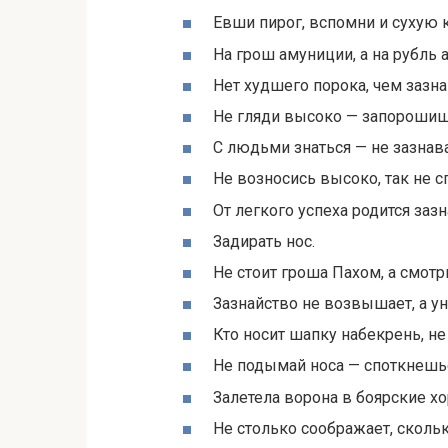
Евши пирог, вспомни и сухую 
На грош амуниции, а на рубль 
Нет худшего порока, чем зазна
Не гляди высоко — запорошиш
С людьми знаться — не зазнава
Не возносись высоко, так не с
От легкого успеха родится зазн
Задирать нос.
Не стоит гроша Пахом, а смотр
Зазнайство не возвышает, а у
Кто носит шапку набекрень, не
Не подымай носа — споткнешь
Залетела ворона в боярские х
Не столько соображает, сколь