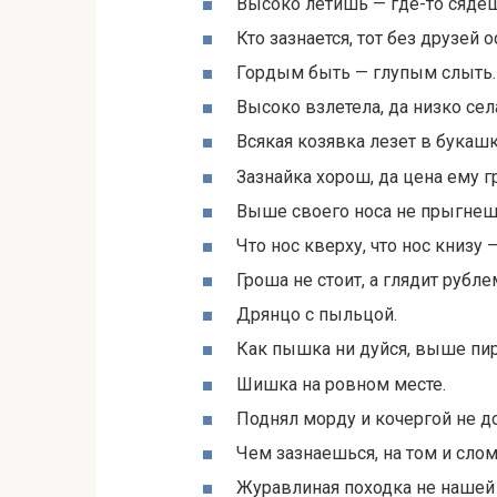
Высоко летишь — где-то сяде
Кто зазнается, тот без друзей о
Гордым быть — глупым слыть.
Высоко взлетела, да низко сел
Всякая козявка лезет в букашк
Зазнайка хорош, да цена ему г
Выше своего носа не прыгнеш
Что нос кверху, что нос книзу 
Гроша не стоит, а глядит рубле
Дрянцо с пыльцой.
Как пышка ни дуйся, выше пир
Шишка на ровном месте.
Поднял морду и кочергой не д
Чем зазнаешься, на том и сло
Журавлиная походка не нашей 