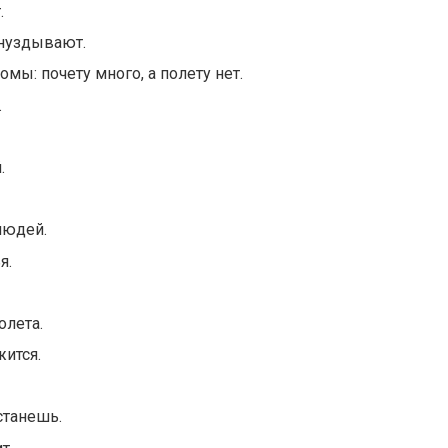
.
ануздывают.
омы: почету много, а полету нет.
.
.
людей.
я.
олета.
жится.
станешь.