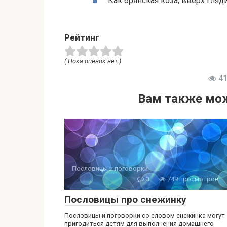
Как брянская коза, вверх гляди
Рейтинг
( Пока оценок нет )
41
Вам также мож
Пословицы и поговорки
0
749 просмотров
Пословицы про снежинку
Пословицы и поговорки со словом снежинка могут
пригодиться детям для выполнения домашнего