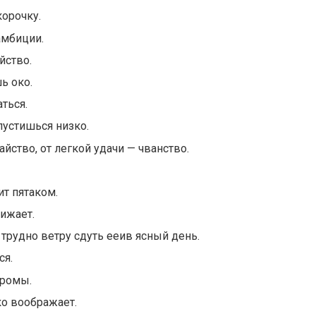
корочку.
амбиции.
йство.
ь око.
ться.
пустишься низко.
айство, от легкой удачи — чванство.
ит пятаком.
нижает.
 трудно ветру сдуть ееив ясный день.
ся.
оромы.
ко воображает.