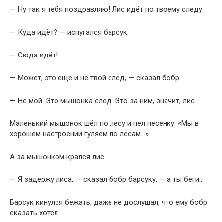
— Ну так я тебя поздравляю! Лис идёт по твоему следу.
— Куда идёт? — испугался барсук.
— Сюда идёт!
— Может, это ещё и не твой след, — сказал бобр.
— Не мой. Это мышонка след. Это за ним, значит, лис…
Маленький мышонок шёл по лесу и пел песенку: «Мы в
хорошем настроении гуляем по лесам…»
А за мышонком крался лис.
— Я задержу лиса, — сказал бобр барсуку, — а ты беги…
Барсук кинулся бежать, даже не дослушал, что ему бобр
сказать хотел.