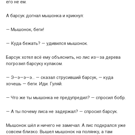
его не ем.
А барсук догнал мышонка и крикнул:
— Мышонок, беги!
— Куда бежать? — удивился мышонок.
Барсук хотел всё ему объяснить, но лис из—за дерева
погрозил барсуку кулаком.
— Э—э—э—э… — сказал струсивший барсук, — куда
хочешь — беги. Иди. Гуляй.
— Что же ты мышонка не предупредил? — спросил бобр.
— А ты почему лиса не задержал? — спросил барсук.
Мышонок шёл и ничего не замечал. А лис подкрался уже
совсем близко. Вышел мышонок на полянку, а там