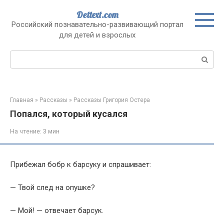
Перейти
Dettext.com
к
Российский познавательно-развивающий портал
контенту
для детей и взрослых
Поиск:
Главная
»
Рассказы
»
Рассказы Григория Остера
Попался, который кусался
На чтение:
3 мин
Прибежал бобр к барсуку и спрашивает:
— Твой след на опушке?
— Мой! — отвечает барсук.