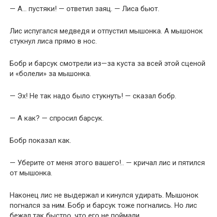
— А… пустяки! — ответил заяц. — Лиса бьют.
Лис испугался медведя и отпустил мышонка. А мышонок
стукнул лиса прямо в нос.
Бобр и барсук смотрели из—за куста за всей этой сценой
и «болели» за мышонка.
— Эх! Не так надо было стукнуть! — сказал бобр.
— А как? — спросил барсук.
Бобр показал как.
— Уберите от меня этого вашего!.. — кричал лис и пятился
от мышонка.
Наконец лис не выдержал и кинулся удирать. Мышонок
погнался за ним. Бобр и барсук тоже погнались. Но лис
бежал так быстро, что его не поймали.