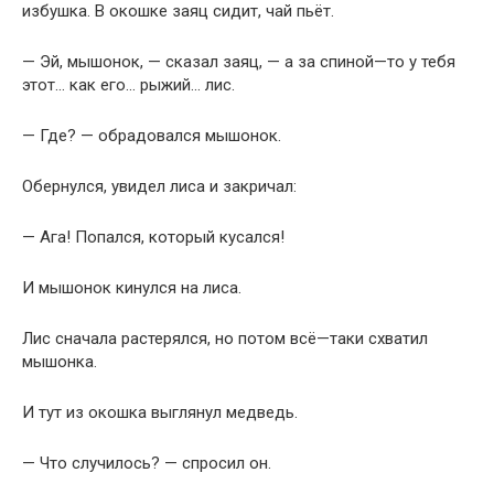
избушка. В окошке заяц сидит, чай пьёт.
— Эй, мышонок, — сказал заяц, — а за спиной—то у тебя
этот… как его… рыжий… лис.
— Где? — обрадовался мышонок.
Обернулся, увидел лиса и закричал:
— Ага! Попался, который кусался!
И мышонок кинулся на лиса.
Лис сначала растерялся, но потом всё—таки схватил
мышонка.
И тут из окошка выглянул медведь.
— Что случилось? — спросил он.