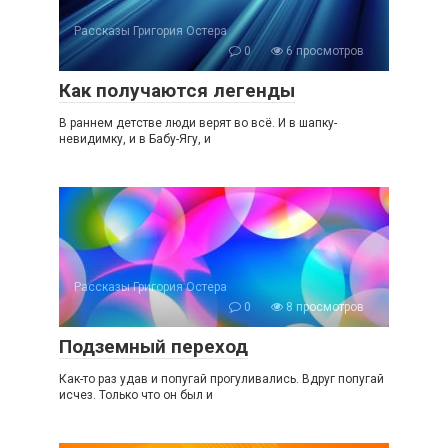
Рассказы Григория Остера
0
6 просмотров
Как получаются легенды
В раннем детстве люди верят во всё. И в шапку-
невидимку, и в Бабу-Ягу, и
Рассказы Григория Остера
0
8 просмотров
Подземный переход
Как-то раз удав и попугай прогуливались. Вдруг попугай
исчез. Только что он был и