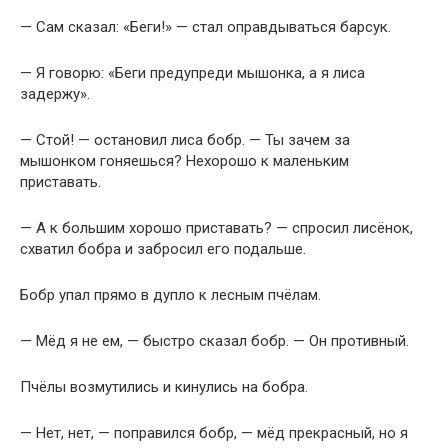
— Сам сказал: «Беги!» — стал оправдываться барсук.
— Я говорю: «Беги предупреди мышонка, а я лиса
задержу».
— Стой! — остановил лиса бобр. — Ты зачем за
мышонком гоняешься? Нехорошо к маленьким
приставать.
— А к большим хорошо приставать? — спросил лисёнок,
схватил бобра и забросил его подальше.
Бобр упал прямо в дупло к лесным пчёлам.
— Мёд я не ем, — быстро сказал бобр. — Он противный.
Пчёлы возмутились и кинулись на бобра.
— Нет, нет, — поправился бобр, — мёд прекрасный, но я