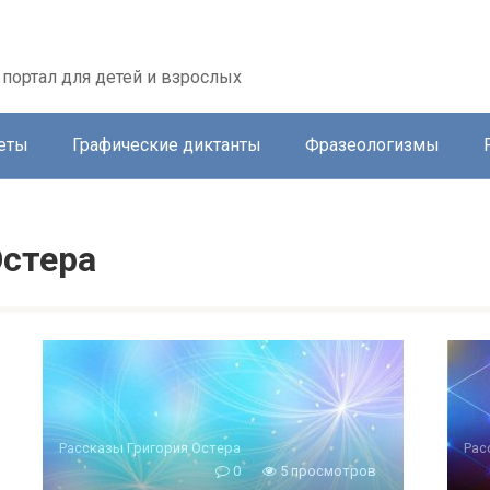
портал для детей и взрослых
еты
Графические диктанты
Фразеологизмы
Остера
Рассказы Григория Остера
Рас
0
5 просмотров