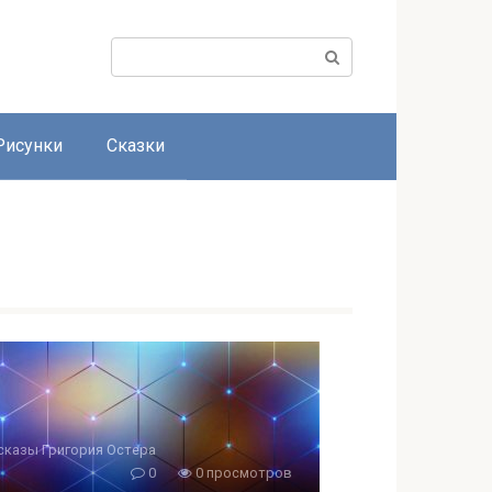
Поиск:
Рисунки
Сказки
сказы Григория Остера
0
0 просмотров