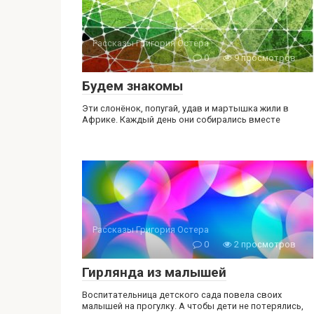
Рассказы Григория Остера
0
9 просмотров
Будем знакомы
Эти слонёнок, попугай, удав и мартышка жили в
Африке. Каждый день они собирались вместе
Рассказы Григория Остера
0
2 просмотров
Гирлянда из малышей
Воспитательница детского сада повела своих
малышей на прогулку. А чтобы дети не потерялись,