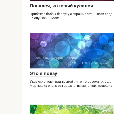
Попался, который кусался
Прибежал бобр к барсуку и спрашивает: — Твой след
на опушке? — Мой! —
Рассказы Григория Остера
0
0 просмотров
Это я ползу
Удав склонился над травой и что-то рассматривал.
Мартышка очень осторожно, на цыпочках, подошла
к