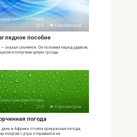
сказы Григория Остера
0
0 просмотров
аглядное пособие
! — сказал слонёнок. Он положил перед удавом,
шкой и попугаем целую гроздь
сказы Григория Остера
0
5 просмотров
орченная погода
т день в Африке стояла прекрасная погода,
му попугай с утра отправился на