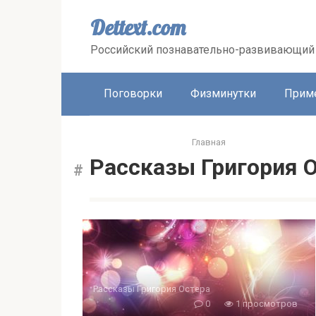
Перейти
к
Dettext.com
контенту
Российский познавательно-развивающий 
Поговорки
Физминутки
Прим
Главная
Рассказы Григория 
Рассказы Григория Остера
0
1 просмотров