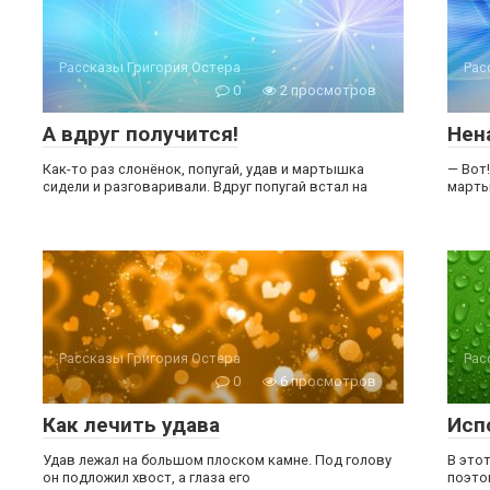
Рассказы Григория Остера
Рас
0
2 просмотров
А вдруг получится!
Нен
Как-то раз слонёнок, попугай, удав и мартышка
— Вот
сидели и разговаривали. Вдруг попугай встал на
марты
Рассказы Григория Остера
Рас
0
6 просмотров
Как лечить удава
Исп
Удав лежал на большом плоском камне. Под голову
В это
он подложил хвост, а глаза его
поэто