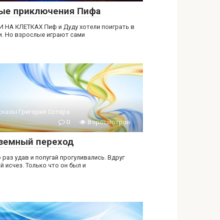
ые приключения Пифа
 НА КЛЕТКАХ Пиф и Дуду хотели поиграть в
. Но взрослые играют сами
сказы Григория Остера
0
8 просмотров
земный переход
 раз удав и попугай прогуливались. Вдруг
й исчез. Только что он был и