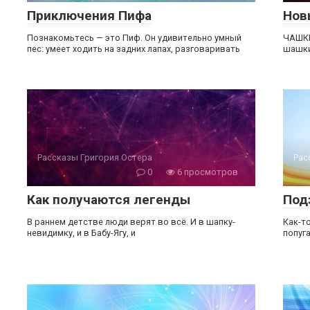
Приключения Пифа
Нов
Познакомьтесь — это Пиф. Он удивительно умный
ЧАШКИ
пес: умеет ходить на задних лапах, разговаривать
шашки
Рассказы Григория Остера
Рас
0
6 просмотров
Как получаются легенды
Под
В раннем детстве люди верят во всё. И в шапку-
Как-то
невидимку, и в Бабу-Ягу, и
попуга