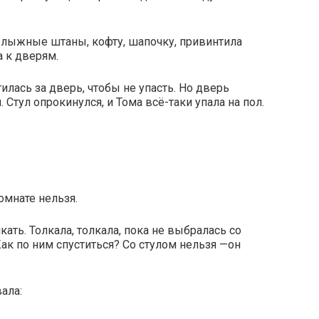
а лыжные штаны, кофту, шапочку, привинтила
 к дверям.
илась за дверь, чтобы не упасть. Но дверь
. Стул опрокинулся, и Тома всё-таки упала на пол.
комнате нельзя.
лкать. Толкала, толкала, пока не выбралась со
Как по ним спуститься? Со стулом нельзя —он
ала: