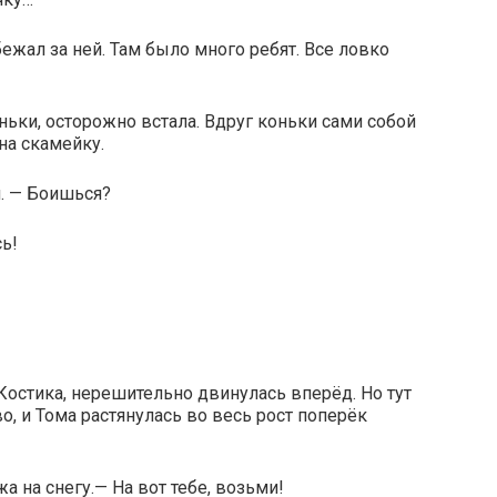
ежал за ней. Там было много ребят. Все ловко
ньки, осторожно встала. Вдруг коньки сами собой
на скамейку.
я. — Боишься?
ь!
 Костика, нерешительно двинулась вперёд. Но тут
во, и Тома растянулась во весь рост поперёк
а на снегу.— На вот тебе, возьми!