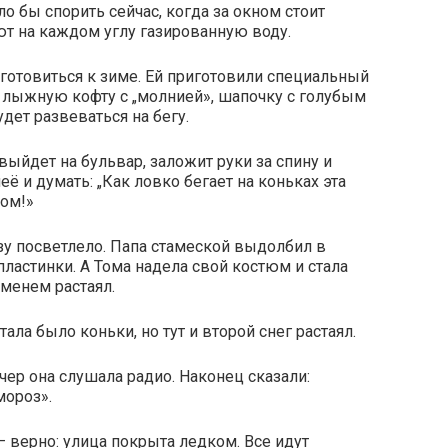
ло бы спорить сейчас, когда за окном стоит
ют на каждом углу газированную воду.
 готовиться к зиме. Ей приготовили специальный
лыжную кофту с „молнией», шапочку с голубым
дет развеваться на бегу.
 выйдет на бульвар, заложит руки за спину и
её и думать: „Как ловко бегает на коньках эта
ом!»
зу посветлело. Папа стамеской выдолбил в
ластинки. А Тома надела свой костюм и стала
еменем растаял.
ала было коньки, но тут и второй снег растаял.
чер она слушала радио. Наконец сказали:
мороз».
— верно: улица покрыта ледком. Все идут