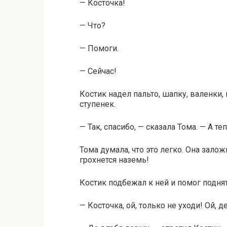
— Косточка!
— Что?
— Помоги.
— Сейчас!
Костик надел пальто, шапку, валенки
ступенек.
— Так, спасибо, — сказала Тома. — А те
Тома думала, что это легко. Она залож
грохнется наземь!
Костик подбежал к ней и помог поднят
— Косточка, ой, только не уходи! Ой, д