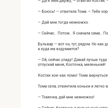
— Да я тебя держу, — ответил Костик.
— Боюсь! — ответила Тома. — Тебе хор
— Дай мне тогда немножко.
— Сейчас… Потом… Я сначала сама… П
Бульвар — вот он, тут, рядом. Но как д
а куда им вздумается?
— Ой, сейчас упаду! Давай лучше туда
отпускай меня, Косточка, миленький!
Костик кое-как помог Томе вернуться
Тома села, отвинтила коньки и легко в
— Томочка, дай мне немножко!
— Сейчас, Косточка, я только ещё чуто