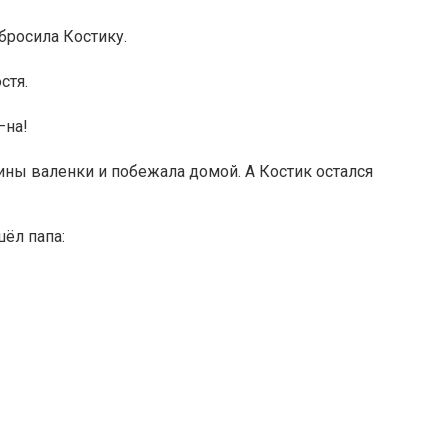
 бросила Костику.
стя.
—на!
тины валенки и побежала домой. А Костик остался
шёл папа: