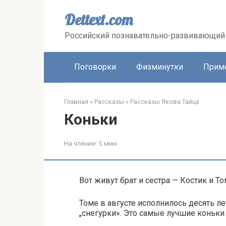
Перейти
к
Dettext.com
контенту
Российский познавательно-развивающий 
Поговорки
Физминутки
Прим
Главная
»
Рассказы
»
Рассказы Якова Тайца
Коньки
На чтение:
5 мин
Вот живут брат и сестра — Костик и То
Томе в августе исполнилось десять ле
„снегурки». Это самые лучшие коньки