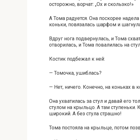
осторожно, ворчат: „Ох и скользко!»
А Тома радуется. Она поскорее надел
коньки, повязалась шарфом и шагнула
Вдруг нога подвернулась, и Тома схват
отворилась, и Тома повалилась на стул
Костик подбежал к ней:
— Томочка, ушиблась?
— Нет, ничего. Конечно, на коньках в 
Она ухватилась за стул и давай его то
стулом на крыльцо. А там ступеньки. 
широкий. А без стула страшно!
Тома постояла на крыльце, потом позв