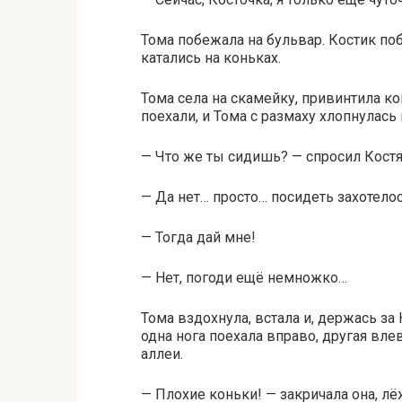
Тома побежала на бульвар. Костик поб
катались на коньках.
Тома села на скамейку, привинтила ко
поехали, и Тома с размаху хлопнулась 
— Что же ты сидишь? — спросил Кост
— Да нет… просто… посидеть захотелос
— Тогда дай мне!
— Нет, погоди ещё немножко…
Тома вздохнула, встала и, держась за
одна нога поехала вправо, другая вле
аллеи.
— Плохие коньки! — закричала она, лёж