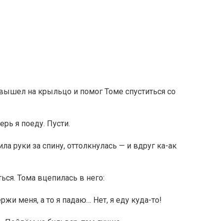
, вышел на крыльцо и помог Томе спуститься со
перь я поеду. Пусти.
ила руки за спину, оттолкнулась — и вдруг ка-ак
ься. Тома вцепилась в него:
ержи меня, а то я падаю… Нет, я еду куда-то!