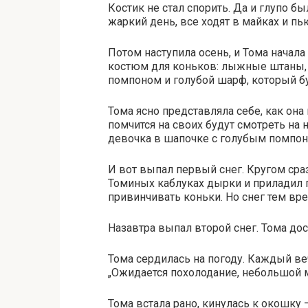
Костик не стал спорить. Да и глупо бы
жаркий день, все ходят в майках и пь
Потом наступила осень, и Тома начала
костюм для коньков: лыжные штаны, 
помпоном и голубой шарф, который бу
Тома ясно представляла себе, как она
помчится на своих будут смотреть на н
девочка в шапочке с голубым помпон
И вот выпал первый снег. Кругом сра
Томиных каблуках дырки и приладил п
привинчивать коньки. Но снег тем вр
Назавтра выпал второй снег. Тома дост
Тома сердилась на погоду. Каждый ве
„Ожидается похолодание, небольшой 
Тома встала рано, кинулась к окошку 