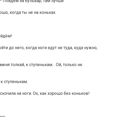
 — Пойдём на бульвар, там лучше.
ошо, когда ты не на коньках.
ойдём!
ойти до него, когда ноги едут не туда, куда нужно,
 меня толкай, к ступенькам… Ой, только не
 к ступенькам.
скочила на ноги. Ох, как хорошо без коньков!
чку…